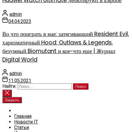
Huawei Watch Ultimate дебютируют в Европе
admin
04.04.2023
Во что поиграть в мае: затягивающий Resident Evil,
харизматичный Hood: Outlaws & Legends,
безумный Biomutant и кое-что еще | Журнал
Digital World
admin
11.05.2021
Найти:
Закрыть
Главная
Новости IT
Статьи