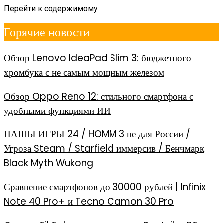
Перейти к содержимому
Горячие новости
Обзор Lenovo IdeaPad Slim 3: бюджетного
хромбука с не самым мощным железом
Обзор Oppo Reno 12: стильного смартфона с
удобными функциями ИИ
НАШЫ ИГРЫ 24 / HOMM 3 не для России /
Угроза Steam / Starfield иммерсив / Бенчмарк
Black Myth Wukong
Сравнение смартфонов до 30000 рублей | Infinix
Note 40 Pro+ и Tecno Camon 30 Pro