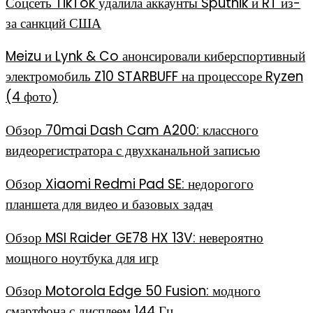
Соцсеть TikTok удалила аккаунты Sputnik и RT из-
за санкций США
Meizu и Lynk & Co анонсировали киберспортивный
электромобиль Z10 STARBUFF на процессоре Ryzen
(4 фото)
Обзор 70mai Dash Cam A200: классного
видеорегистратора с двухканальной записью
Обзор Xiaomi Redmi Pad SE: недорогого
планшета для видео и базовых задач
Обзор MSI Raider GE78 HX 13V: невероятно
мощного ноутбука для игр
Обзор Motorola Edge 50 Fusion: модного
смартфона с дисплеем 144 Гц