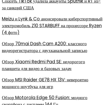
Соцсеть TikTok удалила аккаунты Sputnik и RT из-
за санкций США
Meizu и Lynk & Co анонсировали киберспортивный
электромобиль Z10 STARBUFF на процессоре Ryzen
(4 фото)
Обзор 70mai Dash Cam A200: классного
видеорегистратора с двухканальной записью
Обзор Xiaomi Redmi Pad SE: недорогого
планшета для видео и базовых задач
Обзор MSI Raider GE78 HX 13V: невероятно
мощного ноутбука для игр
Обзор Motorola Edge 50 Fusion: модного
смартфона с дисплеем 144 Гц