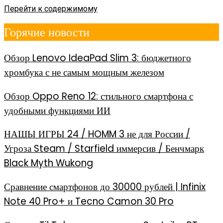
Перейти к содержимому
Горячие новости
Обзор Lenovo IdeaPad Slim 3: бюджетного
хромбука с не самым мощным железом
Обзор Oppo Reno 12: стильного смартфона с
удобными функциями ИИ
НАШЫ ИГРЫ 24 / HOMM 3 не для России /
Угроза Steam / Starfield иммерсив / Бенчмарк
Black Myth Wukong
Сравнение смартфонов до 30000 рублей | Infinix
Note 40 Pro+ и Tecno Camon 30 Pro