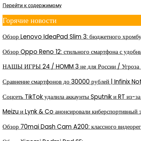
Перейти к содержимому
Горячие новости
Обзор Lenovo IdeaPad Slim 3: бюджетного хромбу
Обзор Oppo Reno 12: стильного смартфона с удоб
НАШЫ ИГРЫ 24 / HOMM 3 не для России / Угроза 
Сравнение смартфонов до 30000 рублей | Infinix
Соцсеть TikTok удалила аккаунты Sputnik и RT из-
Meizu и Lynk & Co анонсировали киберспортивный 
Обзор 70mai Dash Cam A200: классного видеореги