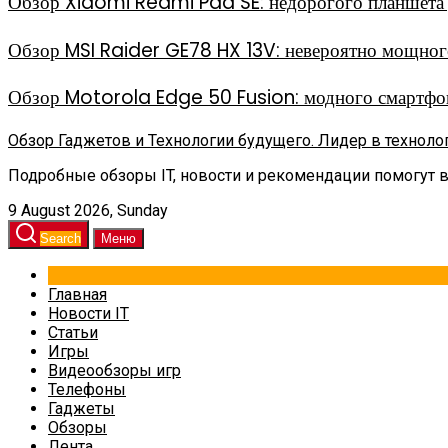
Обзор Xiaomi Redmi Pad SE: недорогого планшета д
Обзор MSI Raider GE78 HX 13V: невероятно мощного
Обзор Motorola Edge 50 Fusion: модного смартфон
Обзор Гаджетов и Технологии будущего. Лидер в техноло
Подробные обзоры IT, новости и рекомендации помогут 
9 August 2026, Sunday
Search
Меню
Главная
Новости IT
Статьи
Игры
Видеообзоры игр
Телефоны
Гаджеты
Обзоры
Лента