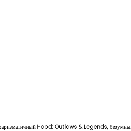
l, харизматичный Hood: Outlaws & Legends, безумны