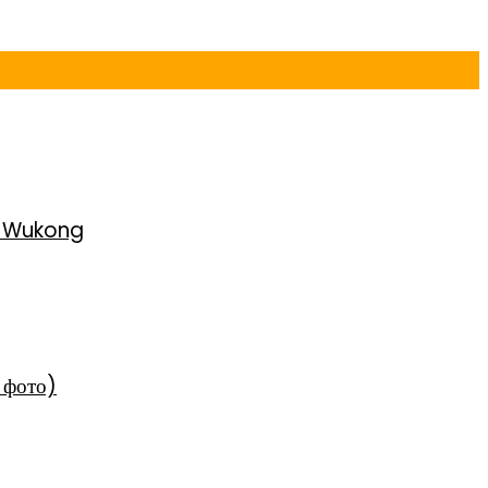
h Wukong
 фото)