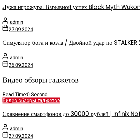
Лужа игрожура. Взрывной успех Black Myth Wuko
admin
27.09.2024
Симулятор бога и козла / Двойной удар по STALKER 
admin
26.09.2024
Видео обзоры гаджетов
Read Time:
0 Second
Видео обзоры гаджетов
Сравнение смартфонов до 30000 рублей | Infinix
admin
27.09.2024