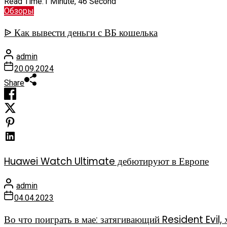
Read Time:
1 Minute, 46 Second
Обзоры
ᐉ Как вывести деньги с ВБ кошелька
admin
20.09.2024
Share
Huawei Watch Ultimate дебютируют в Европе
admin
04.04.2023
Во что поиграть в мае: затягивающий Resident Evi