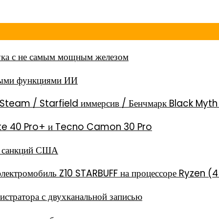
ка с не самым мощным железом
ными функциями ИИ
Steam / Starfield иммерсив / Бенчмарк Black Myt
 Note 40 Pro+ и Tecno Camon 30 Pro
за санкций США
электромобиль Z10 STARBUFF на процессоре Ryzen (4
стратора с двухканальной записью