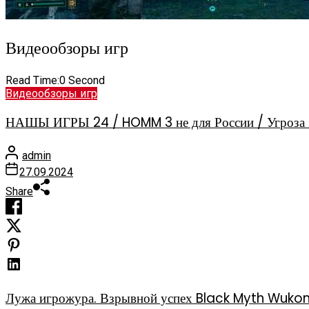
Видеообзоры игр
Read Time:
0 Second
Видеообзоры игр
НАШЫ ИГРЫ 24 / HOMM 3 не для России / Угроза 
admin
27.09.2024
Share
Лужа игрожура. Взрывной успех Black Myth Wuko