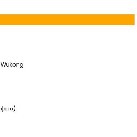
h Wukong
 фото)