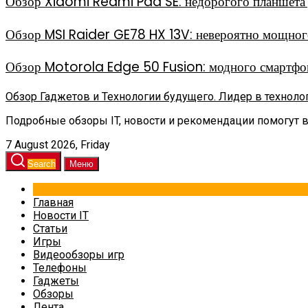
Обзор Xiaomi Redmi Pad SE: недорогого планшета д
Обзор MSI Raider GE78 HX 13V: невероятно мощного
Обзор Motorola Edge 50 Fusion: модного смартфон
Обзор Гаджетов и Технологии будущего. Лидер в техноло
Подробные обзоры IT, новости и рекомендации помогут 
7 August 2026, Friday
Search
Меню
Главная
Новости IT
Статьи
Игры
Видеообзоры игр
Телефоны
Гаджеты
Обзоры
Лента