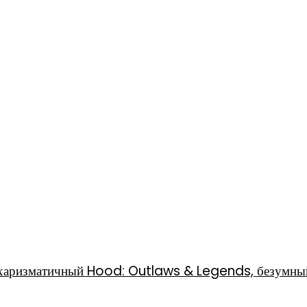
l, харизматичный Hood: Outlaws & Legends, безумны