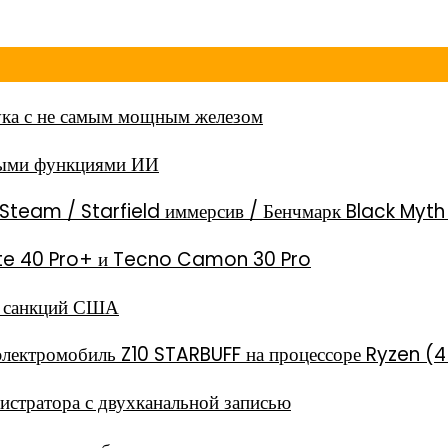
ка с не самым мощным железом
ными функциями ИИ
Steam / Starfield иммерсив / Бенчмарк Black Myt
 Note 40 Pro+ и Tecno Camon 30 Pro
за санкций США
электромобиль Z10 STARBUFF на процессоре Ryzen (4
стратора с двухканальной записью