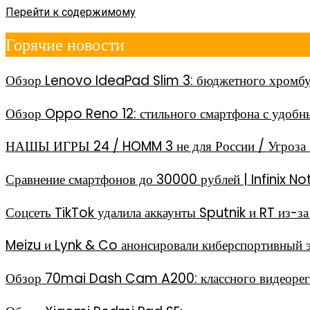
Перейти к содержимому
Горячие новости
Обзор Lenovo IdeaPad Slim 3: бюджетного хромбу
Обзор Oppo Reno 12: стильного смартфона с удоб
НАШЫ ИГРЫ 24 / HOMM 3 не для России / Угроза 
Сравнение смартфонов до 30000 рублей | Infinix
Соцсеть TikTok удалила аккаунты Sputnik и RT из-
Meizu и Lynk & Co анонсировали киберспортивный 
Обзор 70mai Dash Cam A200: классного видеореги