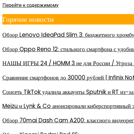
Перейти к содержимому
Горячие новости
Обзор Lenovo IdeaPad Slim 3: бюджетного хромбу
Обзор Oppo Reno 12: стильного смартфона с удоб
НАШЫ ИГРЫ 24 / HOMM 3 не для России / Угроза 
Сравнение смартфонов до 30000 рублей | Infinix
Соцсеть TikTok удалила аккаунты Sputnik и RT из-
Meizu и Lynk & Co анонсировали киберспортивный 
Обзор 70mai Dash Cam A200: классного видеореги