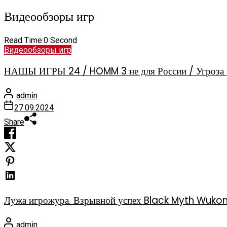
Видеообзоры игр
Read Time:
0 Second
Видеообзоры игр
НАШЫ ИГРЫ 24 / HOMM 3 не для России / Угроза 
admin
27.09.2024
Share
Лужа игрожура. Взрывной успех Black Myth Wuko
admin