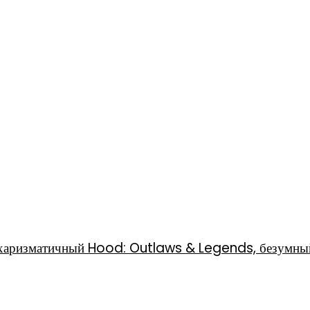
l, харизматичный Hood: Outlaws & Legends, безумны