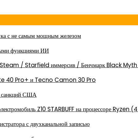
ка с не самым мощным железом
ными функциями ИИ
Steam / Starfield иммерсив / Бенчмарк Black Myt
 Note 40 Pro+ и Tecno Camon 30 Pro
за санкций США
электромобиль Z10 STARBUFF на процессоре Ryzen (4
стратора с двухканальной записью