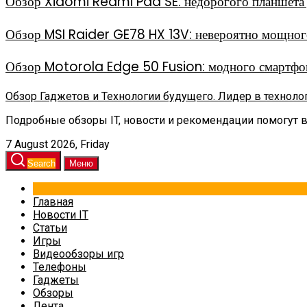
Обзор Xiaomi Redmi Pad SE: недорогого планшета д
Обзор MSI Raider GE78 HX 13V: невероятно мощного
Обзор Motorola Edge 50 Fusion: модного смартфон
Обзор Гаджетов и Технологии будущего. Лидер в техноло
Подробные обзоры IT, новости и рекомендации помогут 
7 August 2026, Friday
Search
Меню
Главная
Новости IT
Статьи
Игры
Видеообзоры игр
Телефоны
Гаджеты
Обзоры
Лента