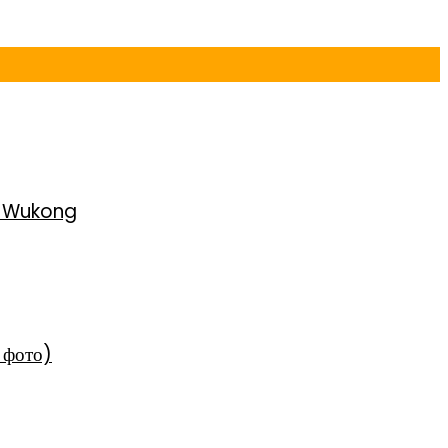
h Wukong
 фото)