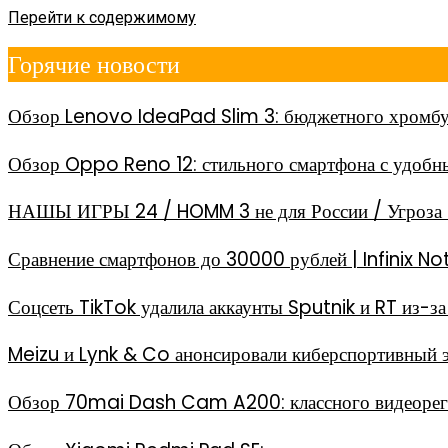
Перейти к содержимому
Горячие новости
Обзор Lenovo IdeaPad Slim 3: бюджетного хромбу
Обзор Oppo Reno 12: стильного смартфона с удоб
НАШЫ ИГРЫ 24 / HOMM 3 не для России / Угроза 
Сравнение смартфонов до 30000 рублей | Infinix
Соцсеть TikTok удалила аккаунты Sputnik и RT из-
Meizu и Lynk & Co анонсировали киберспортивный 
Обзор 70mai Dash Cam A200: классного видеореги