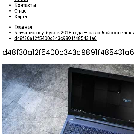
Контакты
О нас
Карта
Главная
5 лучших ноутбуков 2018 года — на любой кошелёк 
d48f30a12f5400c343c9891f485431a6
d48f30a12f5400c343c9891f485431a6