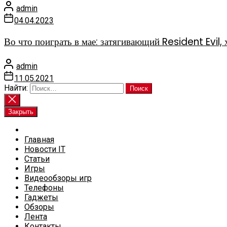
admin
04.04.2023
Во что поиграть в мае: затягивающий Resident Evi
admin
11.05.2021
Найти:
Закрыть
Главная
Новости IT
Статьи
Игры
Видеообзоры игр
Телефоны
Гаджеты
Обзоры
Лента
Контакты