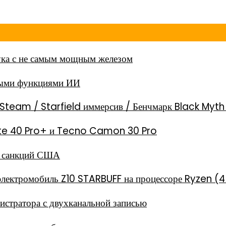
ка с не самым мощным железом
ными функциями ИИ
Steam / Starfield иммерсив / Бенчмарк Black Myt
 Note 40 Pro+ и Tecno Camon 30 Pro
за санкций США
электромобиль Z10 STARBUFF на процессоре Ryzen (4
стратора с двухканальной записью