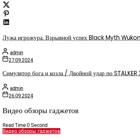
Лужа игрожура. Взрывной успех Black Myth Wuko
admin
27.09.2024
Симулятор бога и козла / Двойной удар по STALKER 
admin
26.09.2024
Видео обзоры гаджетов
Read Time:
0 Second
Видео обзоры гаджетов