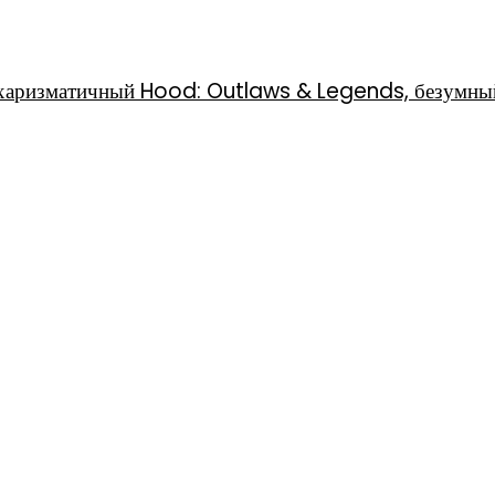
l, харизматичный Hood: Outlaws & Legends, безумны