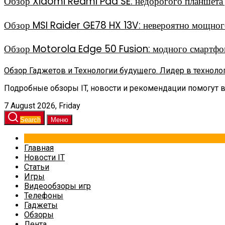
Обзор Xiaomi Redmi Pad SE: недорогого планшета д
Обзор MSI Raider GE78 HX 13V: невероятно мощного
Обзор Motorola Edge 50 Fusion: модного смартфон
Обзор Гаджетов и Технологии будущего. Лидер в техноло
Подробные обзоры IT, новости и рекомендации помогут 
7 August 2026, Friday
Search
Меню
Главная
Новости IT
Статьи
Игры
Видеообзоры игр
Телефоны
Гаджеты
Обзоры
Лента