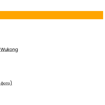
h Wukong
 фото)