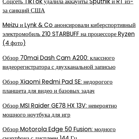
Соцсеть TikTok удалила аккаунты Sputnik и RT из-
за санкций США
Meizu и Lynk & Co анонсировали киберспортивный
электромобиль Z10 STARBUFF на процессоре Ryzen
(4 фото)
Обзор 70mai Dash Cam A200: классного
видеорегистратора с двухканальной записью
Обзор Xiaomi Redmi Pad SE: недорогого
планшета для видео и базовых задач
Обзор MSI Raider GE78 HX 13V: невероятно
мощного ноутбука для игр
Обзор Motorola Edge 50 Fusion: модного
смартфона с дисплеем 144 Гц