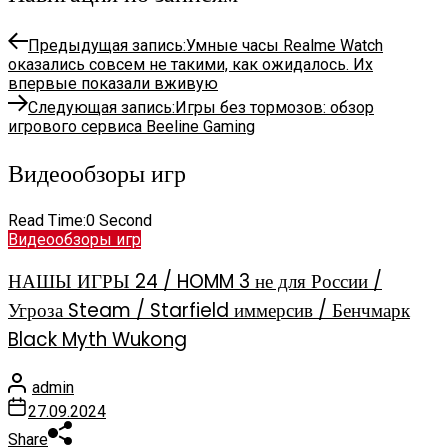
Предыдущая запись:
Умные часы Realme Watch
оказались совсем не такими, как ожидалось. Их
впервые показали вживую
Следующая запись:
Игры без тормозов: обзор
игрового сервиса Beeline Gaming
Видеообзоры игр
Read Time:
0 Second
Видеообзоры игр
НАШЫ ИГРЫ 24 / HOMM 3 не для России /
Угроза Steam / Starfield иммерсив / Бенчмарк
Black Myth Wukong
admin
27.09.2024
Share