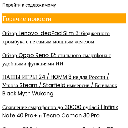
Перейти к содержимому
Горячие новости
Обзор Lenovo IdeaPad Slim 3: бюджетного
хромбука с не самым мощным железом
Обзор Oppo Reno 12: стильного смартфона с
удобными функциями ИИ
НАШЫ ИГРЫ 24 / HOMM 3 не для России /
Угроза Steam / Starfield иммерсив / Бенчмарк
Black Myth Wukong
Сравнение смартфонов до 30000 рублей | Infinix
Note 40 Pro+ и Tecno Camon 30 Pro