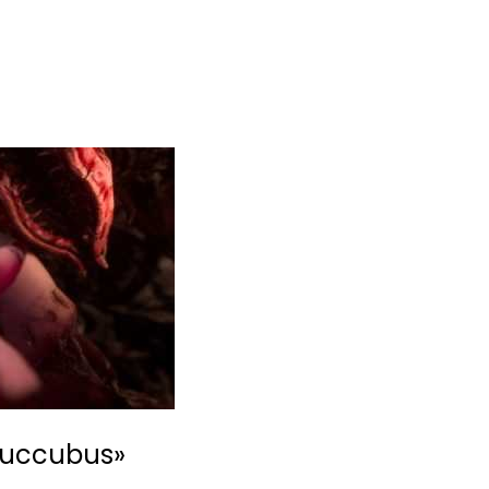
«Succubus»