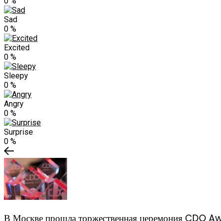
0
%
Sad
0
%
Excited
0
%
Sleepy
0
%
Angry
0
%
Surprise
0
%
В Москве прошла торжественная церемония CDO A