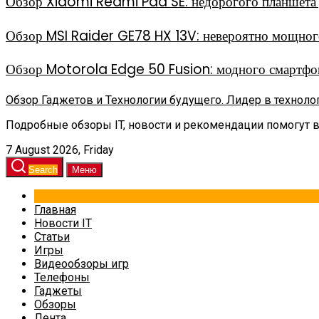
Обзор Xiaomi Redmi Pad SE: недорогого планшета д
Обзор MSI Raider GE78 HX 13V: невероятно мощного
Обзор Motorola Edge 50 Fusion: модного смартфон
Обзор Гаджетов и Технологии будущего. Лидер в техноло
Подробные обзоры IT, новости и рекомендации помогут 
7 August 2026, Friday
Search
Меню
Главная
Новости IT
Статьи
Игры
Видеообзоры игр
Телефоны
Гаджеты
Обзоры
Лента