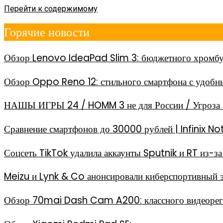
Перейти к содержимому
Горячие новости
Обзор Lenovo IdeaPad Slim 3: бюджетного хромбу
Обзор Oppo Reno 12: стильного смартфона с удоб
НАШЫ ИГРЫ 24 / HOMM 3 не для России / Угроза 
Сравнение смартфонов до 30000 рублей | Infinix
Соцсеть TikTok удалила аккаунты Sputnik и RT из-
Meizu и Lynk & Co анонсировали киберспортивный 
Обзор 70mai Dash Cam A200: классного видеореги