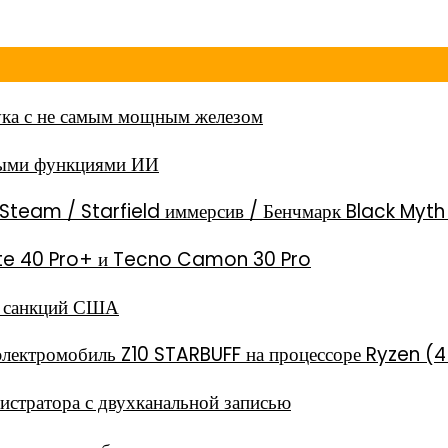
ка с не самым мощным железом
ными функциями ИИ
Steam / Starfield иммерсив / Бенчмарк Black Myt
 Note 40 Pro+ и Tecno Camon 30 Pro
за санкций США
электромобиль Z10 STARBUFF на процессоре Ryzen (4
стратора с двухканальной записью