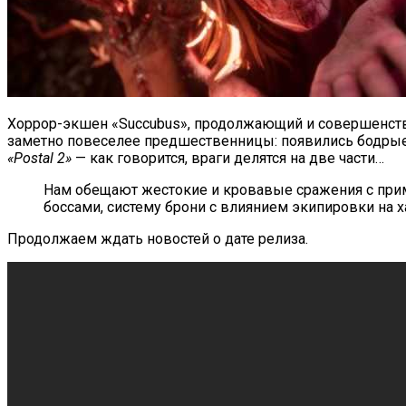
Хоррор-экшен «Succubus», продолжающий и совершенству
заметно повеселее предшественницы: появились бодрые 
«Postal 2»
— как говорится, враги делятся на две части…
Нам обещают жестокие и кровавые сражения с прим
боссами, систему брони с влиянием экипировки на 
Продолжаем ждать новостей о дате релиза.