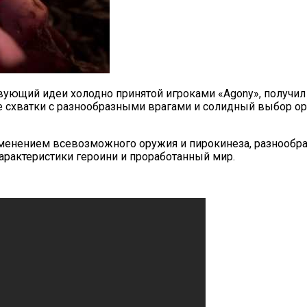
ющий идеи холодно принятой игроками «Agony», получил е
схватки с разнообразными врагами и солидный выбор ору
енением всевозможного оружия и пирокинеза, разнообраз
характеристики героини и проработанный мир.