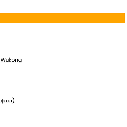
h Wukong
 фото)