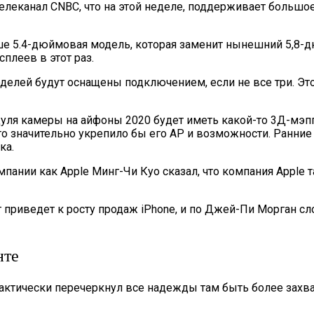
леканал CNBC, что на этой неделе, поддерживает большое
ше 5.4-дюймовая модель, которая заменит нынешний 5,8-д
плеев в этот раз.
моделей будут оснащены подключением, если не все три. Эт
дуля камеры на айфоны 2020 будет иметь какой-то 3Д-мэп
о значительно укрепило бы его АР и возможности. Ранние
ка.
пании как Apple Минг-Чи Куо сказал, что компания Apple т
г приведет к росту продаж iPhone, и по Джей-Пи Морган с
нте
практически перечеркнул все надежды там быть более захв