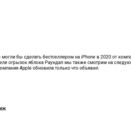
огли бы сделать бестселлером на iPhone в 2020 от компан
неделе огрызок яблока Раундап мы также смотрим на следу
мпания Apple обновила только что объявил.
даж