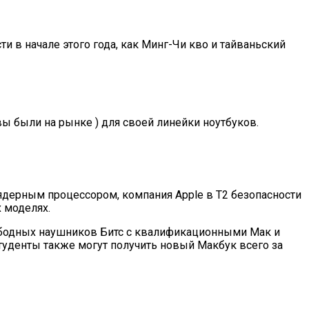
 в начале этого года, как Минг-Чи кво и тайваньский
вы были на рынке ) для своей линейки ноутбуков.
ядерным процессором, компания Apple в Т2 безопасности
х моделях.
вободных наушников Битс с квалификационными Мак и
туденты также могут получить новый Макбук всего за