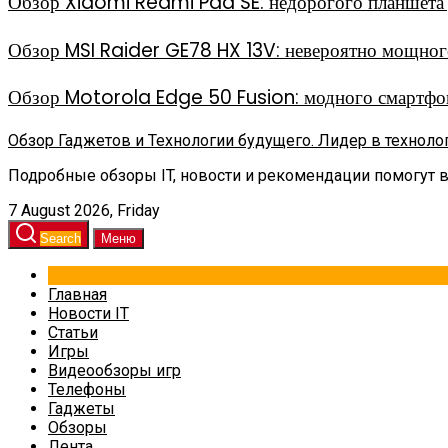
Обзор Xiaomi Redmi Pad SE: недорогого планшета д
Обзор MSI Raider GE78 HX 13V: невероятно мощного
Обзор Motorola Edge 50 Fusion: модного смартфон
Обзор Гаджетов и Технологии будущего. Лидер в техноло
Подробные обзоры IT, новости и рекомендации помогут 
7 August 2026, Friday
Search
Меню
Главная
Новости IT
Статьи
Игры
Видеообзоры игр
Телефоны
Гаджеты
Обзоры
Лента