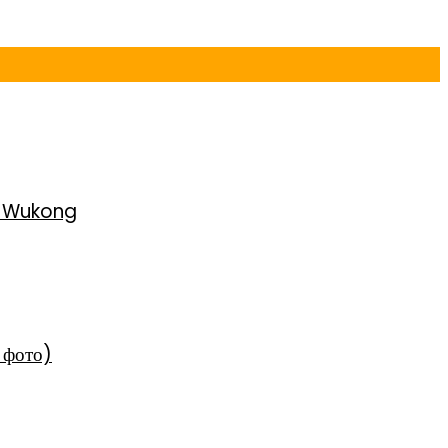
h Wukong
 фото)