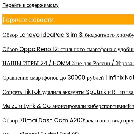
Перейти к содержимому
Горячие новости
Обзор Lenovo IdeaPad Slim 3: бюджетного хромбу
Обзор Oppo Reno 12: стильного смартфона с удоб
НАШЫ ИГРЫ 24 / HOMM 3 не для России / Угроза 
Сравнение смартфонов до 30000 рублей | Infinix
Соцсеть TikTok удалила аккаунты Sputnik и RT из-
Meizu и Lynk & Co анонсировали киберспортивный 
Обзор 70mai Dash Cam A200: классного видеореги