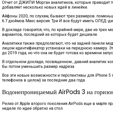
Отчет от ДЖИПИ Морган аналитиков, которые приводит те
добавляет несколько новых идей в линейке.
Айфоны 2020, по слухам, бывают трех размеров: помень
6.7 дюймов Макс версия. Три И все будут иметь ОЛЕД-дис
В докладе говорится, что, по крайней мере, две из трех 
вариантов, последний из которых будет дешевле.
Аналитики также предполагают, что на задней панели мо
лицом идентификатор установки на переднюю камеру. Эт
до 2019 года, но что она не будет готова ко времени запус
В отдельном докладе, посвященном , давний аналитик ком
бы потом уменьшить размер надреза.
Все эти новые возможности и перспективы для iPhone 5 
телефонов в целом) за последние два года.
Водонепроницаемый AirPods 3 на горизо
Релиз от Apple второго поколения AirPods еще в марте 
неделе по идее обратно на стол.