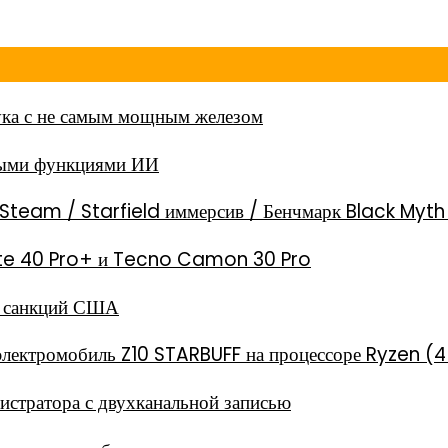
ка с не самым мощным железом
ными функциями ИИ
Steam / Starfield иммерсив / Бенчмарк Black Myt
 Note 40 Pro+ и Tecno Camon 30 Pro
за санкций США
электромобиль Z10 STARBUFF на процессоре Ryzen (4
стратора с двухканальной записью