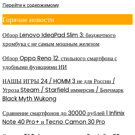
Перейти к содержимому
Горячие новости
Обзор Lenovo IdeaPad Slim 3: бюджетного
хромбука с не самым мощным железом
Обзор Oppo Reno 12: стильного смартфона с
удобными функциями ИИ
НАШЫ ИГРЫ 24 / HOMM 3 не для России /
Угроза Steam / Starfield иммерсив / Бенчмарк
Black Myth Wukong
Сравнение смартфонов до 30000 рублей | Infinix
Note 40 Pro+ и Tecno Camon 30 Pro