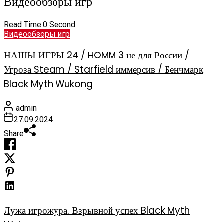
Видеообзоры игр
Read Time:
0 Second
Видеообзоры игр
НАШЫ ИГРЫ 24 / HOMM 3 не для России /
Угроза Steam / Starfield иммерсив / Бенчмарк
Black Myth Wukong
admin
27.09.2024
Share
Лужа игрожура. Взрывной успех Black Myth