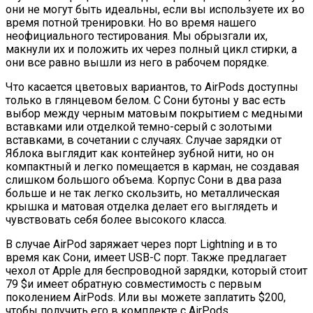
они не могут быть идеальны, если вы используете их во
время потной тренировки. Но во время нашего
неофициального тестирования. Мы обрызгали их,
макнули их и положить их через полный цикл стирки, а
они все равно вышли из него в рабочем порядке.
Что касается цветовых вариантов, то AirPods доступны
только в глянцевом белом. С Сони бутоны у вас есть
выбор между черным матовым покрытием с медными
вставками или отделкой темно-серый с золотыми
вставками, в сочетании с случаях. Случае зарядки от
Яблока выглядит как контейнер зубной нити, но он
компактный и легко помещается в карман, не создавая
слишком большого объема. Корпус Сони в два раза
больше и не так легко скользить, но металлическая
крышка и матовая отделка делает его выглядеть и
чувствовать себя более высокого класса.
В случае AirPod заряжает через порт Lightning и в то
время как Сони, имеет USB-С порт. Также предлагает
чехол от Apple для беспроводной зарядки, который стоит
79 $и имеет обратную совместимость с первым
поколением AirPods. Или вы можете заплатить $200,
чтобы получить его в комплекте с AirPods.