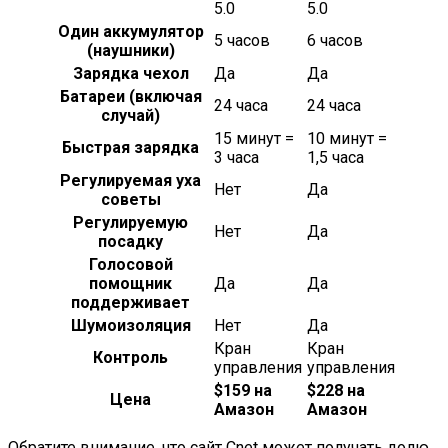
5.0
5.0
Один аккумулятор
5 часов
6 часов
(наушники)
Зарядка чехол
Да
Да
Батареи (включая
24 часа
24 часа
случай)
15 минут =
10 минут =
Быстрая зарядка
3 часа
1,5 часа
Регулируемая уха
Нет
Да
советы
Регулируемую
Нет
Да
посадку
Голосовой
помощник
Да
Да
поддерживает
Шумоизоляция
Нет
Да
Кран
Кран
Контроль
управления
управления
$159 на
$228 на
Цена
Амазон
Амазон
Обратите внимание, что сайт Cnet может получать долю