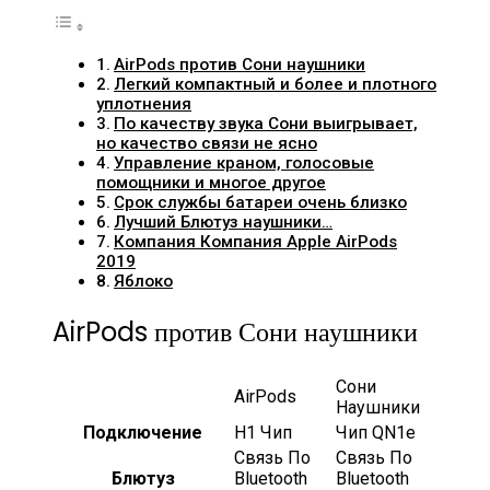
AirPods против Сони наушники
Легкий компактный и более и плотного
уплотнения
По качеству звука Сони выигрывает,
но качество связи не ясно
Управление краном, голосовые
помощники и многое другое
Срок службы батареи очень близко
Лучший Блютуз наушники…
Компания Компания Apple AirPods
2019
Яблоко
AirPods против Сони наушники
Сони
AirPods
Наушники
Подключение
Н1 Чип
Чип QN1e
Связь По
Связь По
Блютуз
Bluetooth
Bluetooth