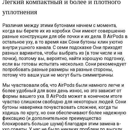
Легкий компактный и более и плотного
уплотнения
Различия между этими бутонами начнем с момента,
когда вы берете их из коробки. Они имеют совершенно
разные конструкции для обе почки и их дела. В AirPods в
остальное уху, в то время как Сони бутоны клин уютно
внутри ушного канала. С семи подсказке Они приходят
разных вариантов, чтобы выбрать из (в том числе и на
почки), поэтому вы, вероятно, найти хорошую подгонку,
если вы готовы испытать несколько. Сони рекомендует
попробовать разные размеры на разные стороны,
потому что ваши уши не могут быть симметричны.
Мы чувствовали оба, что AirPods были намного легче и
более удобный для всех день износ, но это зависит от
формы вашего уха. В AirPods может в конечном итоге
чувство слишком свободно для некоторых людей. Сони
бутоны наверняка почувствовать сложнее, когда ты
ходишь по кругу, но они обеспечивают более надежную
фиксацию (и дополнительное преимущество
блокировать больше шума) благодаря этим замена в-
ухо советы. У нас не было никаких проблем по выгулу