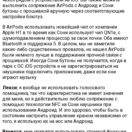
выполнить сопряжение AirPods с Андроид и Сони
бутоны с прошивкой вручную через соответствующие
настройки блютуз.
В AirPods использовать новейший чип от компании
Apple Н1 в то время как Сони использует чип QN1e, с
шумоподавлением процессор за свои почки. Оба имеют
Bluetooth и поддержка 5. В целом, мы не заметили
каких-либо существенных провалов, но нашел AirPods
были немного лучше в поддержании прочной связи с
прошивкой. Иногда Сони бутоны не получается, когда в
паре с ОС iOS-устройств и не зарегистрироваться на
наушники подключить приложения, даже если они
играют музыку.
Лекси:
я вообще не использовать голосового
помощника, так что характеристика не имеет значения
для меня, но я действительно люблю сопряжение с
помощью технологии NFC на Сони наушники при
использовании Андроид. И это здорово, чтобы быть в
состоянии настроить управление краном независимо от
того, я использую их на иос или Андроид.
Ванесса:
мне нравится использовать громкой функции