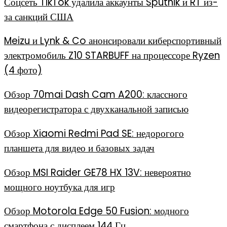
Соцсеть TikTok удалила аккаунты Sputnik и RT из-
за санкций США
Meizu и Lynk & Co анонсировали киберспортивный
электромобиль Z10 STARBUFF на процессоре Ryzen
(4 фото)
Обзор 70mai Dash Cam A200: классного
видеорегистратора с двухканальной записью
Обзор Xiaomi Redmi Pad SE: недорогого
планшета для видео и базовых задач
Обзор MSI Raider GE78 HX 13V: невероятно
мощного ноутбука для игр
Обзор Motorola Edge 50 Fusion: модного
смартфона с дисплеем 144 Гц