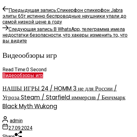
Предыдущая запись:
Спикерфон спикерфон Jabra
элиты 65т истинно беспроводные наушники упали до
самой низкой цене в году
Следующая запись:
В WhatsApp, телеграмма имела
недостатки безопасности, что хакеры изменить то, что
вы видите
Видеообзоры игр
Read Time:
0 Second
Видеообзоры игр
НАШЫ ИГРЫ 24 / HOMM 3 не для России /
Угроза Steam / Starfield иммерсив / Бенчмарк
Black Myth Wukong
admin
27.09.2024
Share