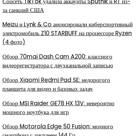
Соцсеть TikTok удалила аккаунты Sputnik и RT из-
за санкций США
Meizu и Lynk & Co анонсировали киберспортивный
электромобиль Z10 STARBUFF на процессоре Ryzen
(4 фото)
Обзор 70mai Dash Cam A200: классного
видеорегистратора с двухканальной записью
Обзор Xiaomi Redmi Pad SE: недорогого
планшета для видео и базовых задач
Обзор MSI Raider GE78 HX 13V: невероятно
мощного ноутбука для игр
Обзор Motorola Edge 50 Fusion: модного
смартфона с дисплеем 144 Гц