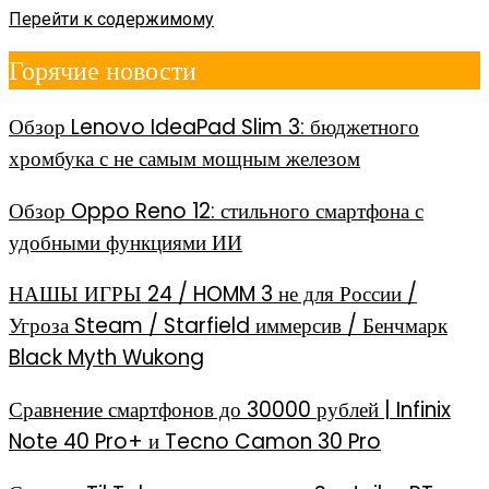
Перейти к содержимому
Горячие новости
Обзор Lenovo IdeaPad Slim 3: бюджетного
хромбука с не самым мощным железом
Обзор Oppo Reno 12: стильного смартфона с
удобными функциями ИИ
НАШЫ ИГРЫ 24 / HOMM 3 не для России /
Угроза Steam / Starfield иммерсив / Бенчмарк
Black Myth Wukong
Сравнение смартфонов до 30000 рублей | Infinix
Note 40 Pro+ и Tecno Camon 30 Pro