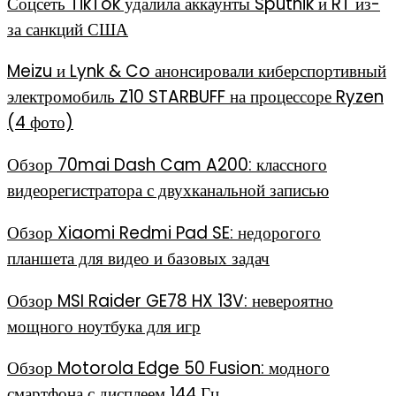
Соцсеть TikTok удалила аккаунты Sputnik и RT из-
за санкций США
Meizu и Lynk & Co анонсировали киберспортивный
электромобиль Z10 STARBUFF на процессоре Ryzen
(4 фото)
Обзор 70mai Dash Cam A200: классного
видеорегистратора с двухканальной записью
Обзор Xiaomi Redmi Pad SE: недорогого
планшета для видео и базовых задач
Обзор MSI Raider GE78 HX 13V: невероятно
мощного ноутбука для игр
Обзор Motorola Edge 50 Fusion: модного
смартфона с дисплеем 144 Гц