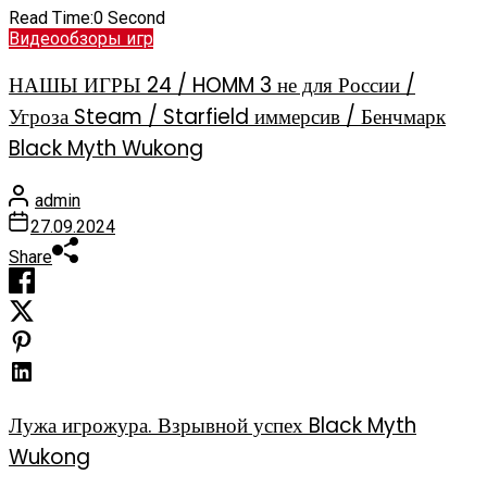
Read Time:
0 Second
Видеообзоры игр
НАШЫ ИГРЫ 24 / HOMM 3 не для России /
Угроза Steam / Starfield иммерсив / Бенчмарк
Black Myth Wukong
admin
27.09.2024
Share
Лужа игрожура. Взрывной успех Black Myth
Wukong