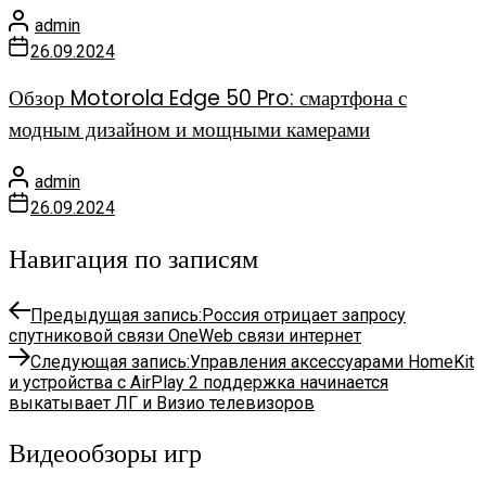
admin
26.09.2024
Обзор Motorola Edge 50 Pro: смартфона с
модным дизайном и мощными камерами
admin
26.09.2024
Навигация по записям
Предыдущая запись:
Россия отрицает запросу
спутниковой связи OneWeb связи интернет
Следующая запись:
Управления аксессуарами HomeKit
и устройства с AirPlay 2 поддержка начинается
выкатывает ЛГ и Визио телевизоров
Видеообзоры игр