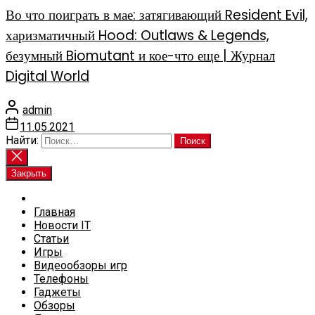
Во что поиграть в мае: затягивающий Resident Evil,
харизматичный Hood: Outlaws & Legends,
безумный Biomutant и кое-что еще | Журнал
Digital World
admin
11.05.2021
Найти:
Закрыть
Главная
Новости IT
Статьи
Игры
Видеообзоры игр
Телефоны
Гаджеты
Обзоры