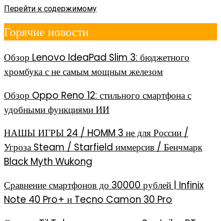
Перейти к содержимому
Горячие новости
Обзор Lenovo IdeaPad Slim 3: бюджетного
хромбука с не самым мощным железом
Обзор Oppo Reno 12: стильного смартфона с
удобными функциями ИИ
НАШЫ ИГРЫ 24 / HOMM 3 не для России /
Угроза Steam / Starfield иммерсив / Бенчмарк
Black Myth Wukong
Сравнение смартфонов до 30000 рублей | Infinix
Note 40 Pro+ и Tecno Camon 30 Pro