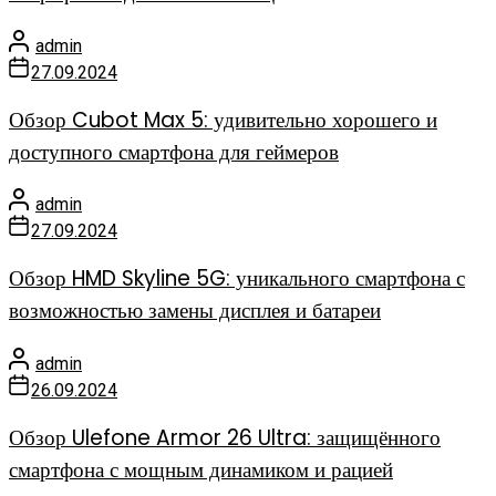
admin
27.09.2024
Обзор Cubot Max 5: удивительно хорошего и
доступного смартфона для геймеров
admin
27.09.2024
Обзор HMD Skyline 5G: уникального смартфона с
возможностью замены дисплея и батареи
admin
26.09.2024
Обзор Ulefone Armor 26 Ultra: защищённого
смартфона с мощным динамиком и рацией