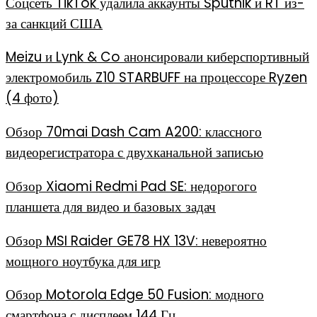
Соцсеть TikTok удалила аккаунты Sputnik и RT из-
за санкций США
Meizu и Lynk & Co анонсировали киберспортивный
электромобиль Z10 STARBUFF на процессоре Ryzen
(4 фото)
Обзор 70mai Dash Cam A200: классного
видеорегистратора с двухканальной записью
Обзор Xiaomi Redmi Pad SE: недорогого
планшета для видео и базовых задач
Обзор MSI Raider GE78 HX 13V: невероятно
мощного ноутбука для игр
Обзор Motorola Edge 50 Fusion: модного
смартфона с дисплеем 144 Гц