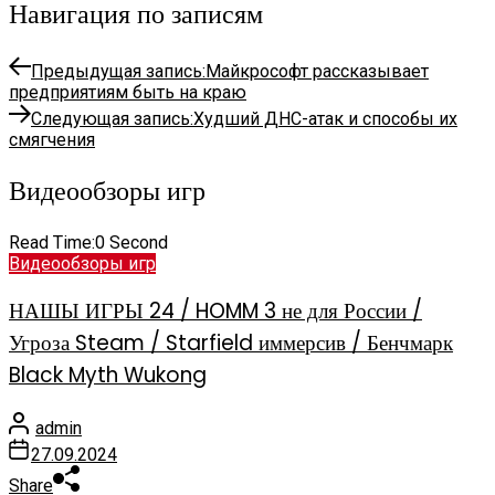
Навигация по записям
Предыдущая запись:
Майкрософт рассказывает
предприятиям быть на краю
Следующая запись:
Худший ДНС-атак и способы их
смягчения
Видеообзоры игр
Read Time:
0 Second
Видеообзоры игр
НАШЫ ИГРЫ 24 / HOMM 3 не для России /
Угроза Steam / Starfield иммерсив / Бенчмарк
Black Myth Wukong
admin
27.09.2024
Share