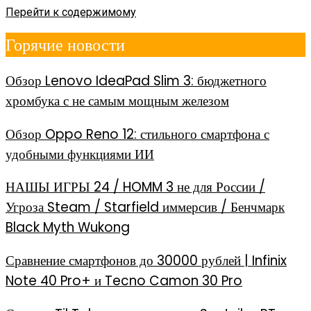
Перейти к содержимому
Горячие новости
Обзор Lenovo IdeaPad Slim 3: бюджетного
хромбука с не самым мощным железом
Обзор Oppo Reno 12: стильного смартфона с
удобными функциями ИИ
НАШЫ ИГРЫ 24 / HOMM 3 не для России /
Угроза Steam / Starfield иммерсив / Бенчмарк
Black Myth Wukong
Сравнение смартфонов до 30000 рублей | Infinix
Note 40 Pro+ и Tecno Camon 30 Pro