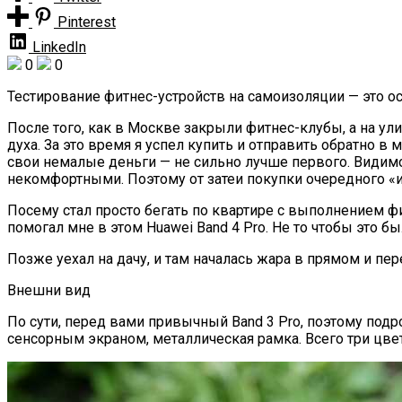
Pinterest
LinkedIn
0
0
Тестирование фитнес-устройств на самоизоляции — это о
После того, как в Москве закрыли фитнес-клубы, а на у
духа. За это время я успел купить и отправить обратно 
свои немалые деньги — не сильно лучше первого. Видим
некомфортными. Поэтому от затеи покупки очередного «и
Посему стал просто бегать по квартире с выполнением фи
помогал мне в этом Huawei Band 4 Pro. Не то чтобы это б
Позже уехал на дачу, и там началась жара в прямом и пе
Внешни вид
По сути, перед вами привычный Band 3 Pro, поэтому под
сенсорным экраном, металлическая рамка. Всего три цвет