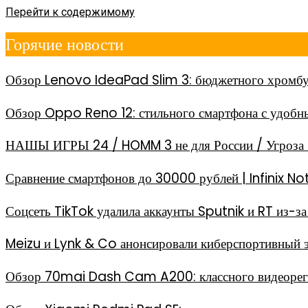
Перейти к содержимому
Горячие новости
Обзор Lenovo IdeaPad Slim 3: бюджетного хромбу
Обзор Oppo Reno 12: стильного смартфона с удоб
НАШЫ ИГРЫ 24 / HOMM 3 не для России / Угроза 
Сравнение смартфонов до 30000 рублей | Infinix
Соцсеть TikTok удалила аккаунты Sputnik и RT из-
Meizu и Lynk & Co анонсировали киберспортивный 
Обзор 70mai Dash Cam A200: классного видеореги