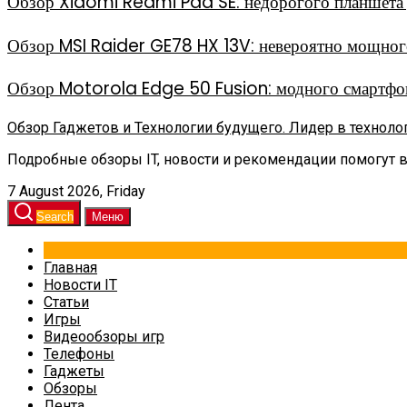
Обзор Xiaomi Redmi Pad SE: недорогого планшета д
Обзор MSI Raider GE78 HX 13V: невероятно мощного
Обзор Motorola Edge 50 Fusion: модного смартфон
Обзор Гаджетов и Технологии будущего. Лидер в техноло
Подробные обзоры IT, новости и рекомендации помогут 
7 August 2026, Friday
Search
Меню
Главная
Новости IT
Статьи
Игры
Видеообзоры игр
Телефоны
Гаджеты
Обзоры
Лента