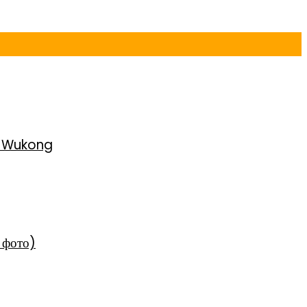
h Wukong
 фото)