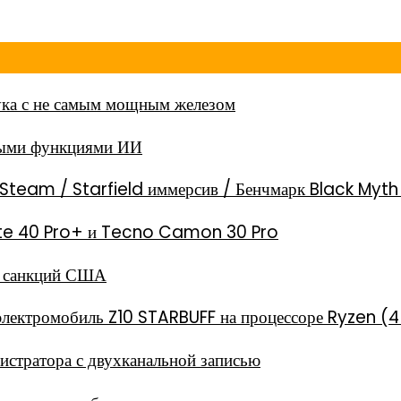
ка с не самым мощным железом
ными функциями ИИ
Steam / Starfield иммерсив / Бенчмарк Black Myt
 Note 40 Pro+ и Tecno Camon 30 Pro
за санкций США
электромобиль Z10 STARBUFF на процессоре Ryzen (4
стратора с двухканальной записью