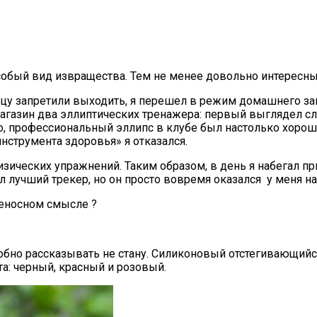
собый вид извращества. Тем не менее довольно интересн
лицу запретили выходить, я перешел в режим домашнего з
в магазин два эллиптических тренажера: первый выглядел 
о, профессиональный эллипс в клубе был настолько хоро
нструмента здоровья» я отказался.
зических упражнений. Таким образом, в день я набегал при
ыл лучший трекер, но он просто вовремя оказался у меня н
реносном смысле ?
робно рассказывать не стану. Силиконовый отстегивающий
а: черный, красный и розовый.