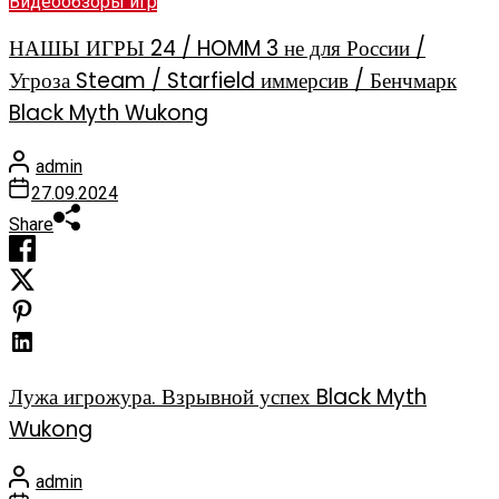
Видеообзоры игр
НАШЫ ИГРЫ 24 / HOMM 3 не для России /
Угроза Steam / Starfield иммерсив / Бенчмарк
Black Myth Wukong
admin
27.09.2024
Share
Лужа игрожура. Взрывной успех Black Myth
Wukong
admin