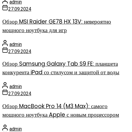
admin
27.09.2024
Обзор MSI Raider GE78 HX 13V: невероятно
мощного ноутбука для игр
admin
27.09.2024
Обзор Samsung Galaxy Tab S9 FE: планшета
конкурента iPad со стилусом и защитой от воды
admin
27.09.2024
Обзор MacBook Pro 14 (M3 Max): самого
мощного ноутбука Apple с новым процессором
admin