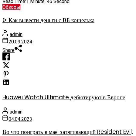
Read Time:
1 Minute, 46 Second
Обзоры
ᐉ Как вывести деньги с ВБ кошелька
admin
20.09.2024
Share
Huawei Watch Ultimate дебютируют в Европе
admin
04.04.2023
Во что поиграть в мае: затягивающий Resident Evil,