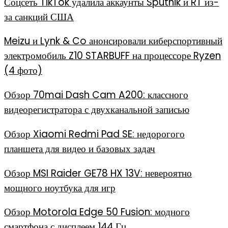
Соцсеть TikTok удалила аккаунты Sputnik и RT из-
за санкций США
Meizu и Lynk & Co анонсировали киберспортивный
электромобиль Z10 STARBUFF на процессоре Ryzen
(4 фото)
Обзор 70mai Dash Cam A200: классного
видеорегистратора с двухканальной записью
Обзор Xiaomi Redmi Pad SE: недорогого
планшета для видео и базовых задач
Обзор MSI Raider GE78 HX 13V: невероятно
мощного ноутбука для игр
Обзор Motorola Edge 50 Fusion: модного
смартфона с дисплеем 144 Гц