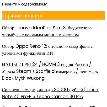
Перейти к содержимому
Горячие новости
Обзор Lenovo IdeaPad Slim 3: бюджетного
хромбука с не самым мощным железом
Обзор Oppo Reno 12: стильного смартфона с
удобными функциями ИИ
НАШЫ ИГРЫ 24 / HOMM 3 не для России /
Угроза Steam / Starfield иммерсив / Бенчмарк
Black Myth Wukong
Сравнение смартфонов до 30000 рублей | Infinix
Note 40 Pro+ и Tecno Camon 30 Pro