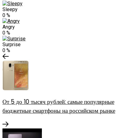
Sleepy
0
%
Angry
0
%
Surprise
0
%
От 5 до 10 тысяч рублей: самые популярные
бюджетные смартфоны на российском рынке