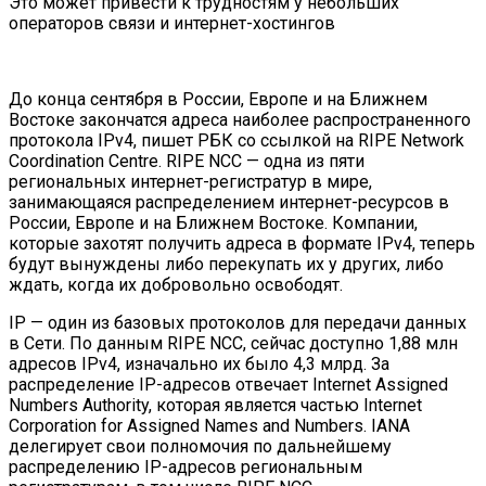
Это может привести к трудностям у небольших
операторов связи и интернет-хостингов
До конца сентября в России, Европе и на Ближнем
Востоке закончатся адреса наиболее распространенного
протокола IPv4, пишет РБК со ссылкой на RIPE Network
Coordination Centre. RIPE NCC — одна из пяти
региональных интернет-регистратур в мире,
занимающаяся распределением интернет-ресурсов в
России, Европе и на Ближнем Востоке. Компании,
которые захотят получить адреса в формате IPv4, теперь
будут вынуждены либо перекупать их у других, либо
ждать, когда их добровольно освободят.
IP — один из базовых протоколов для передачи данных
в Сети. По данным RIPE NCC, сейчас доступно 1,88 млн
адресов IPv4, изначально их было 4,3 млрд. За
распределение IP-адресов отвечает Internet Assigned
Numbers Authority, которая является частью Internet
Corporation for Assigned Names and Numbers. IANA
делегирует свои полномочия по дальнейшему
распределению IP-адресов региональным