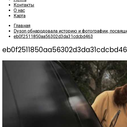
Контакты
О нас
Карта
Главная
Dyson обнародовала историю и фотографии, посвящ
eb0f2511850aa56302d3da31cdcbd463
eb0f2511850aa56302d3da31cdcbd46