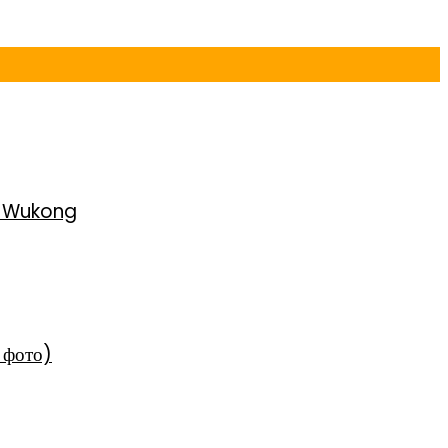
h Wukong
 фото)