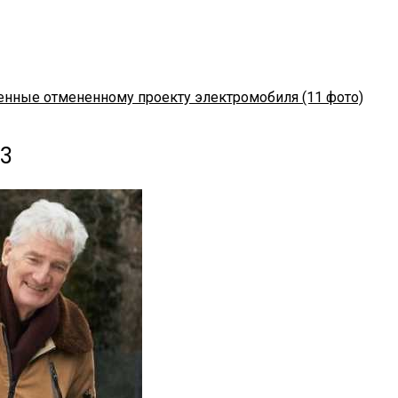
енные отмененному проекту электромобиля (11 фото)
3