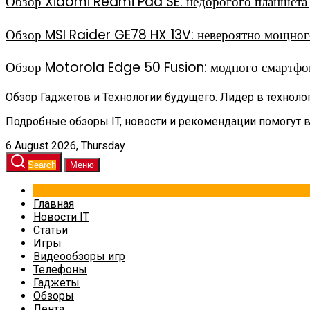
Обзор Xiaomi Redmi Pad SE: недорогого планшета д
Обзор MSI Raider GE78 HX 13V: невероятно мощного
Обзор Motorola Edge 50 Fusion: модного смартфон
Обзор Гаджетов и Технологии будущего. Лидер в техноло
Подробные обзоры IT, новости и рекомендации помогут 
6 August 2026, Thursday
Search
Меню
Главная
Новости IT
Статьи
Игры
Видеообзоры игр
Телефоны
Гаджеты
Обзоры
Лента