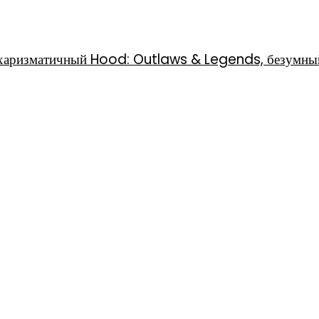
l, харизматичный Hood: Outlaws & Legends, безумны