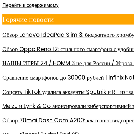
Перейти к содержимому
Горячие новости
Обзор Lenovo IdeaPad Slim 3: бюджетного хромбу
Обзор Oppo Reno 12: стильного смартфона с удоб
НАШЫ ИГРЫ 24 / HOMM 3 не для России / Угроза 
Сравнение смартфонов до 30000 рублей | Infinix
Соцсеть TikTok удалила аккаунты Sputnik и RT из-
Meizu и Lynk & Co анонсировали киберспортивный 
Обзор 70mai Dash Cam A200: классного видеореги