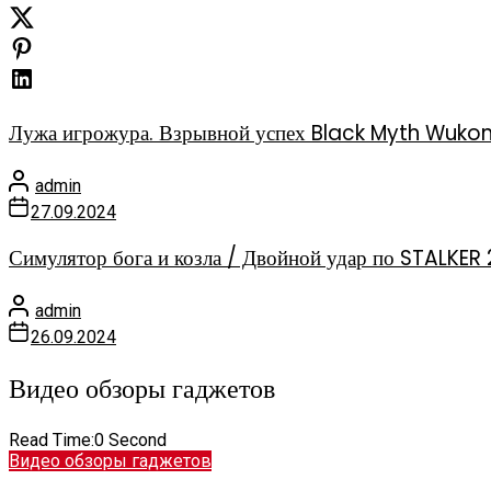
Лужа игрожура. Взрывной успех Black Myth Wuko
admin
27.09.2024
Симулятор бога и козла / Двойной удар по STALKER 
admin
26.09.2024
Видео обзоры гаджетов
Read Time:
0 Second
Видео обзоры гаджетов