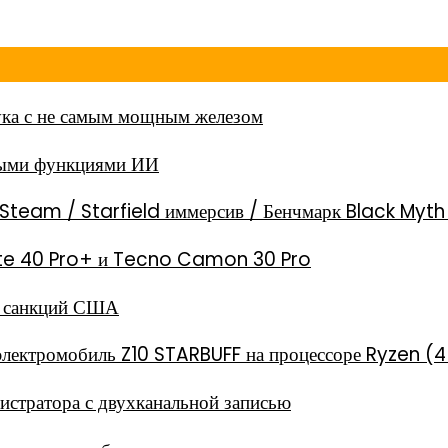
ка с не самым мощным железом
ными функциями ИИ
Steam / Starfield иммерсив / Бенчмарк Black Myt
 Note 40 Pro+ и Tecno Camon 30 Pro
за санкций США
электромобиль Z10 STARBUFF на процессоре Ryzen (4
стратора с двухканальной записью