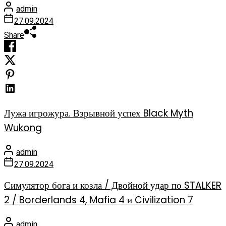
admin
27.09.2024
Share
Лужа игрожура. Взрывной успех Black Myth
Wukong
admin
27.09.2024
Симулятор бога и козла / Двойной удар по STALKER
2 / Borderlands 4, Mafia 4 и Civilization 7
admin