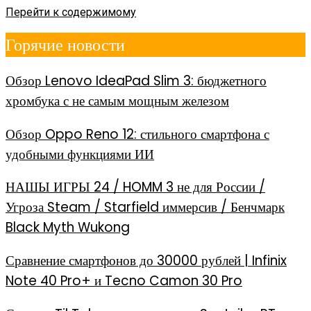
Перейти к содержимому
Горячие новости
Обзор Lenovo IdeaPad Slim 3: бюджетного
хромбука с не самым мощным железом
Обзор Oppo Reno 12: стильного смартфона с
удобными функциями ИИ
НАШЫ ИГРЫ 24 / HOMM 3 не для России /
Угроза Steam / Starfield иммерсив / Бенчмарк
Black Myth Wukong
Сравнение смартфонов до 30000 рублей | Infinix
Note 40 Pro+ и Tecno Camon 30 Pro