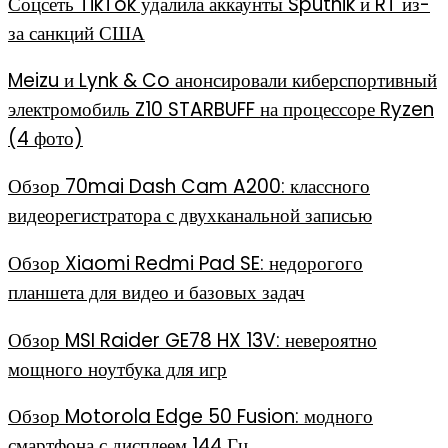
Соцсеть TikTok удалила аккаунты Sputnik и RT из-
за санкций США
Meizu и Lynk & Co анонсировали киберспортивный
электромобиль Z10 STARBUFF на процессоре Ryzen
(4 фото)
Обзор 70mai Dash Cam A200: классного
видеорегистратора с двухканальной записью
Обзор Xiaomi Redmi Pad SE: недорогого
планшета для видео и базовых задач
Обзор MSI Raider GE78 HX 13V: невероятно
мощного ноутбука для игр
Обзор Motorola Edge 50 Fusion: модного
смартфона с дисплеем 144 Гц