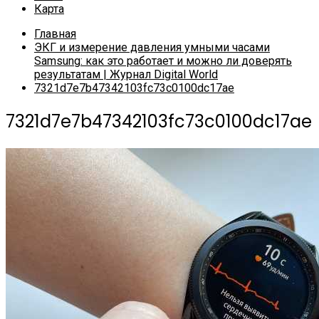
Карта
Главная
ЭКГ и измерение давления умными часами
Samsung: как это работает и можно ли доверять
результатам | Журнал Digital World
7321d7e7b47342103fc73c0100dc17ae
7321d7e7b47342103fc73c0100dc17ae