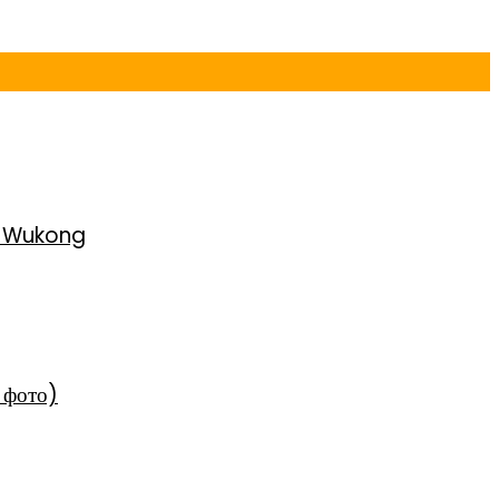
h Wukong
 фото)