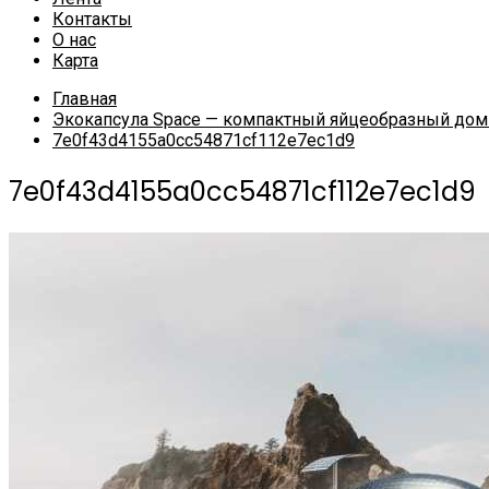
Контакты
О нас
Карта
Главная
Экокапсула Space — компактный яйцеобразный дом 
7e0f43d4155a0cc54871cf112e7ec1d9
7e0f43d4155a0cc54871cf112e7ec1d9