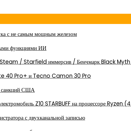
ка с не самым мощным железом
ными функциями ИИ
Steam / Starfield иммерсив / Бенчмарк Black Myt
 Note 40 Pro+ и Tecno Camon 30 Pro
за санкций США
электромобиль Z10 STARBUFF на процессоре Ryzen (4
стратора с двухканальной записью