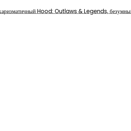
l, харизматичный Hood: Outlaws & Legends, безумны