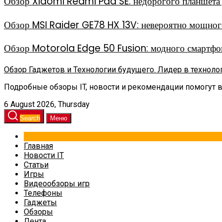
Обзор Xiaomi Redmi Pad SE: недорогого планшета д
Обзор MSI Raider GE78 HX 13V: невероятно мощного
Обзор Motorola Edge 50 Fusion: модного смартфон
Обзор Гаджетов и Технологии будущего. Лидер в техноло
Подробные обзоры IT, новости и рекомендации помогут 
6 August 2026, Thursday
Search
Меню
Главная
Новости IT
Статьи
Игры
Видеообзоры игр
Телефоны
Гаджеты
Обзоры
Лента