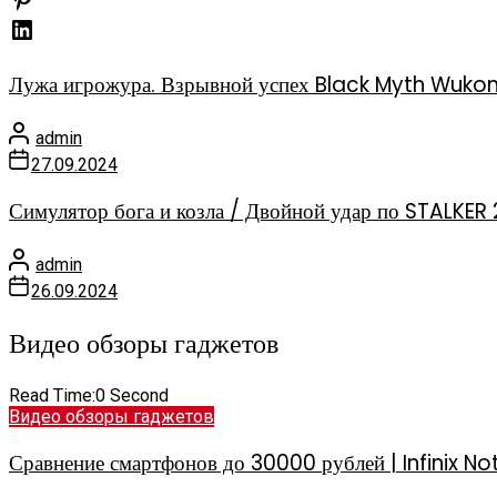
Лужа игрожура. Взрывной успех Black Myth Wuko
admin
27.09.2024
Симулятор бога и козла / Двойной удар по STALKER 
admin
26.09.2024
Видео обзоры гаджетов
Read Time:
0 Second
Видео обзоры гаджетов
Сравнение смартфонов до 30000 рублей | Infinix