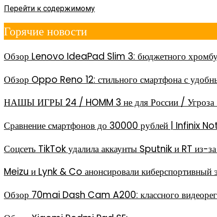
Перейти к содержимому
Горячие новости
Обзор Lenovo IdeaPad Slim 3: бюджетного хромбу
Обзор Oppo Reno 12: стильного смартфона с удоб
НАШЫ ИГРЫ 24 / HOMM 3 не для России / Угроза 
Сравнение смартфонов до 30000 рублей | Infinix
Соцсеть TikTok удалила аккаунты Sputnik и RT из-
Meizu и Lynk & Co анонсировали киберспортивный 
Обзор 70mai Dash Cam A200: классного видеореги