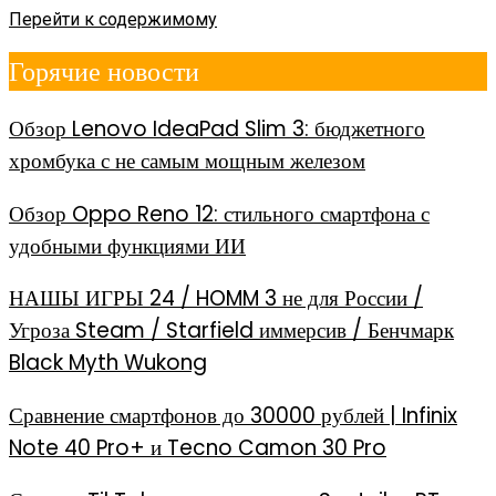
Перейти к содержимому
Горячие новости
Обзор Lenovo IdeaPad Slim 3: бюджетного
хромбука с не самым мощным железом
Обзор Oppo Reno 12: стильного смартфона с
удобными функциями ИИ
НАШЫ ИГРЫ 24 / HOMM 3 не для России /
Угроза Steam / Starfield иммерсив / Бенчмарк
Black Myth Wukong
Сравнение смартфонов до 30000 рублей | Infinix
Note 40 Pro+ и Tecno Camon 30 Pro