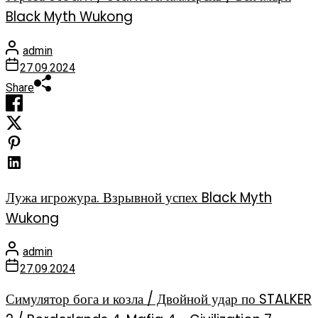
Black Myth Wukong
admin
27.09.2024
Share
Лужа игрожура. Взрывной успех Black Myth
Wukong
admin
27.09.2024
Симулятор бога и козла / Двойной удар по STALKER