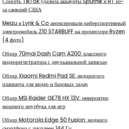
Соцсеть TikTok удалила аккаунты Sputnik и RT из-
за санкций США
Meizu и Lynk & Co анонсировали киберспортивный
электромобиль Z10 STARBUFF на процессоре Ryzen
(4 фото)
Обзор 70mai Dash Cam A200: классного
видеорегистратора с двухканальной записью
Обзор Xiaomi Redmi Pad SE: недорогого
планшета для видео и базовых задач
Обзор MSI Raider GE78 HX 13V: невероятно
мощного ноутбука для игр
Обзор Motorola Edge 50 Fusion: модного
смартфона с дисплеем 144 Гц