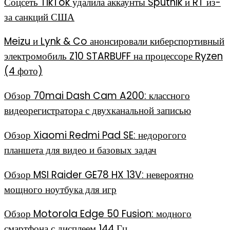
Соцсеть TikTok удалила аккаунты Sputnik и RT из-
за санкций США
Meizu и Lynk & Co анонсировали киберспортивный
электромобиль Z10 STARBUFF на процессоре Ryzen
(4 фото)
Обзор 70mai Dash Cam A200: классного
видеорегистратора с двухканальной записью
Обзор Xiaomi Redmi Pad SE: недорогого
планшета для видео и базовых задач
Обзор MSI Raider GE78 HX 13V: невероятно
мощного ноутбука для игр
Обзор Motorola Edge 50 Fusion: модного
смартфона с дисплеем 144 Гц