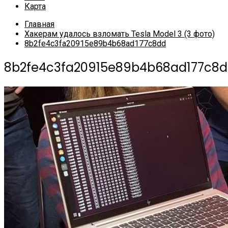
Карта
Главная
Хакерам удалось взломать Tesla Model 3 (3 фото)
8b2fe4c3fa20915e89b4b68ad177c8dd
8b2fe4c3fa20915e89b4b68ad177c8