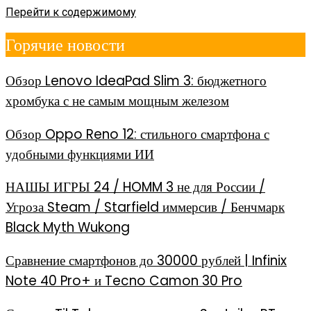
Перейти к содержимому
Горячие новости
Обзор Lenovo IdeaPad Slim 3: бюджетного
хромбука с не самым мощным железом
Обзор Oppo Reno 12: стильного смартфона с
удобными функциями ИИ
НАШЫ ИГРЫ 24 / HOMM 3 не для России /
Угроза Steam / Starfield иммерсив / Бенчмарк
Black Myth Wukong
Сравнение смартфонов до 30000 рублей | Infinix
Note 40 Pro+ и Tecno Camon 30 Pro