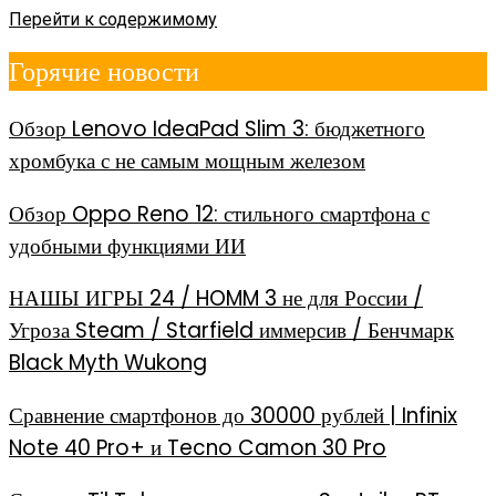
Перейти к содержимому
Горячие новости
Обзор Lenovo IdeaPad Slim 3: бюджетного
хромбука с не самым мощным железом
Обзор Oppo Reno 12: стильного смартфона с
удобными функциями ИИ
НАШЫ ИГРЫ 24 / HOMM 3 не для России /
Угроза Steam / Starfield иммерсив / Бенчмарк
Black Myth Wukong
Сравнение смартфонов до 30000 рублей | Infinix
Note 40 Pro+ и Tecno Camon 30 Pro