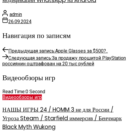
модификации WhatsApp на Android
admin
26.09.2024
Навигация по записям
Предыдущая запись:
Apple Glasses за $500?..
Следующая запись:
За продажу прошитой PlayStation
россиянин оштрафован на 20 тыс рублей
Видеообзоры игр
Read Time:
0 Second
Видеообзоры игр
НАШЫ ИГРЫ 24 / HOMM 3 не для России /
Угроза Steam / Starfield иммерсив / Бенчмарк
Black Myth Wukong