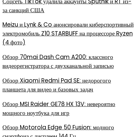
Соцсеть TikTok удалила аккаунты Sputnik и RT из-
за санкций США
Meizu и Lynk & Co анонсировали киберспортивный
электромобиль Z10 STARBUFF на процессоре Ryzen
(4 фото)
Обзор 70mai Dash Cam A200: классного
видеорегистратора с двухканальной записью
Обзор Xiaomi Redmi Pad SE: недорогого
планшета для видео и базовых задач
Обзор MSI Raider GE78 HX 13V: невероятно
мощного ноутбука для игр
Обзор Motorola Edge 50 Fusion: модного
смартфона с дисплеем 144 Гц