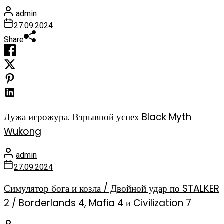
admin
27.09.2024
Share
Лужа игрожура. Взрывной успех Black Myth
Wukong
admin
27.09.2024
Симулятор бога и козла / Двойной удар по STALKER
2 / Borderlands 4, Mafia 4 и Civilization 7