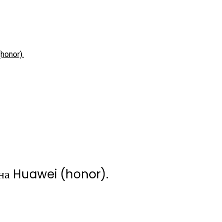
onor).
она Huawei (honor).