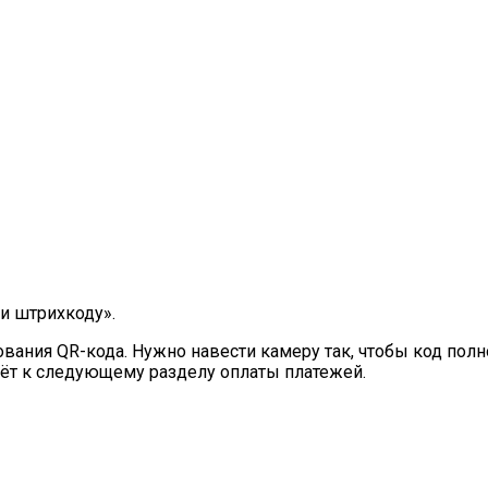
ли штрихкоду».
ования QR-кода. Нужно навести камеру так, чтобы код пол
дёт к следующему разделу оплаты платежей.