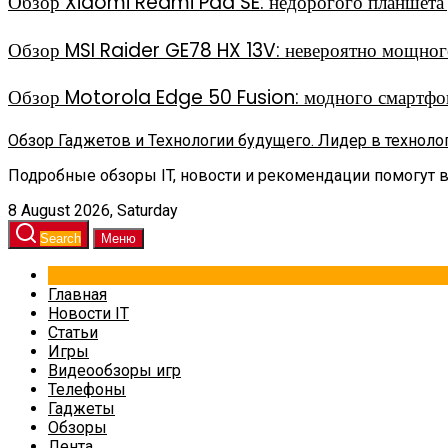
Обзор Xiaomi Redmi Pad SE: недорогого планшета д
Обзор MSI Raider GE78 HX 13V: невероятно мощного
Обзор Motorola Edge 50 Fusion: модного смартфон
Обзор Гаджетов и Технологии будущего. Лидер в техноло
Подробные обзоры IT, новости и рекомендации помогут 
8 August 2026, Saturday
Search
Меню
Главная
Новости IT
Статьи
Игры
Видеообзоры игр
Телефоны
Гаджеты
Обзоры
Лента