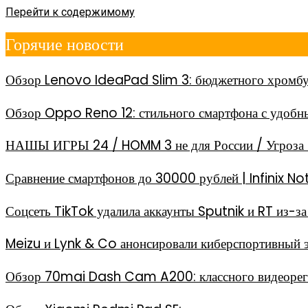
Перейти к содержимому
Горячие новости
Обзор Lenovo IdeaPad Slim 3: бюджетного хромбу
Обзор Oppo Reno 12: стильного смартфона с удоб
НАШЫ ИГРЫ 24 / HOMM 3 не для России / Угроза 
Сравнение смартфонов до 30000 рублей | Infinix
Соцсеть TikTok удалила аккаунты Sputnik и RT из-
Meizu и Lynk & Co анонсировали киберспортивный 
Обзор 70mai Dash Cam A200: классного видеореги