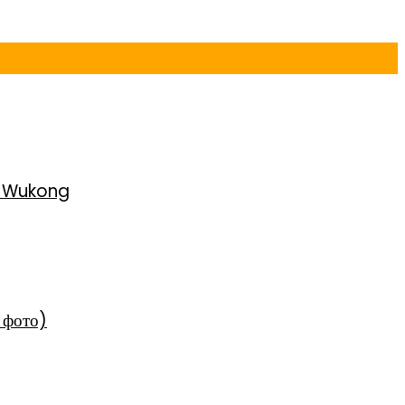
h Wukong
 фото)