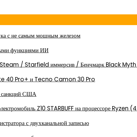
ка с не самым мощным железом
ными функциями ИИ
Steam / Starfield иммерсив / Бенчмарк Black Myt
 Note 40 Pro+ и Tecno Camon 30 Pro
за санкций США
электромобиль Z10 STARBUFF на процессоре Ryzen (4
стратора с двухканальной записью