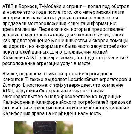
АТ&Т и Веризон, Т-Мобайл и спринт — попал под обстрел
в начале этого года после того, как материнская плата
история показала, что крупные сотовые операторы
продавали местоположения клиента информацию
третьим лицам. Перевозчики, которые предоставляет
данные о местоположении для законных услуг, таких
как предотвращение мошенничества и скорой помощи
на дорогах, но информация была часто злоупотребляют
покупателей данных для отслеживания людей.
Компания АТ&Т в январе сказал, что будет отрезать все
расположение агрегации услуг в марте.
В иске, поданном от имени трех и беспроводных
клиентов Т, также выделяет LocationSmart агрегаторов и
Zumingo. В костюме, с эфф утверждает, что компания
AT&Т, нарушили Федеральный закон О связи,
законодательство о недобросовестной конкуренции
Калифорнии и Калифорнийского потребителей правовой
акт, и что все три компании нарушили конституционные
Калифорния права на конфиденциальность.