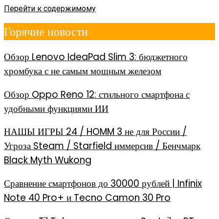
Перейти к содержимому
Горячие новости
Обзор Lenovo IdeaPad Slim 3: бюджетного
хромбука с не самым мощным железом
Обзор Oppo Reno 12: стильного смартфона с
удобными функциями ИИ
НАШЫ ИГРЫ 24 / HOMM 3 не для России /
Угроза Steam / Starfield иммерсив / Бенчмарк
Black Myth Wukong
Сравнение смартфонов до 30000 рублей | Infinix
Note 40 Pro+ и Tecno Camon 30 Pro