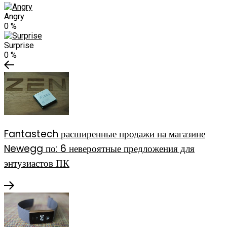
Angry
0
%
Surprise
0
%
Fantastech расширенные продажи на магазине
Newegg по: 6 невероятные предложения для
энтузиастов ПК