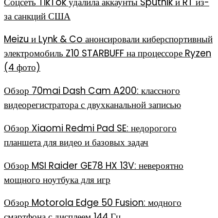
Соцсеть TikTok удалила аккаунты Sputnik и RT из-
за санкций США
Meizu и Lynk & Co анонсировали киберспортивный
электромобиль Z10 STARBUFF на процессоре Ryzen
(4 фото)
Обзор 70mai Dash Cam A200: классного
видеорегистратора с двухканальной записью
Обзор Xiaomi Redmi Pad SE: недорогого
планшета для видео и базовых задач
Обзор MSI Raider GE78 HX 13V: невероятно
мощного ноутбука для игр
Обзор Motorola Edge 50 Fusion: модного
смартфона с дисплеем 144 Гц