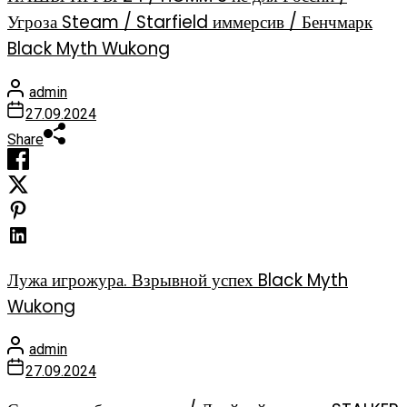
Угроза Steam / Starfield иммерсив / Бенчмарк
Black Myth Wukong
admin
27.09.2024
Share
Лужа игрожура. Взрывной успех Black Myth
Wukong
admin
27.09.2024