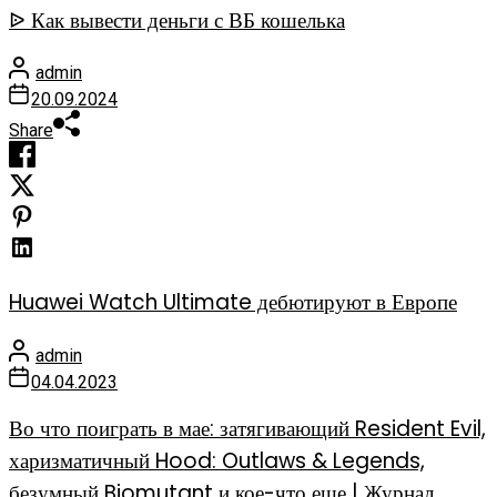
ᐉ Как вывести деньги с ВБ кошелька
admin
20.09.2024
Share
Huawei Watch Ultimate дебютируют в Европе
admin
04.04.2023
Во что поиграть в мае: затягивающий Resident Evil,
харизматичный Hood: Outlaws & Legends,
безумный Biomutant и кое-что еще | Журнал