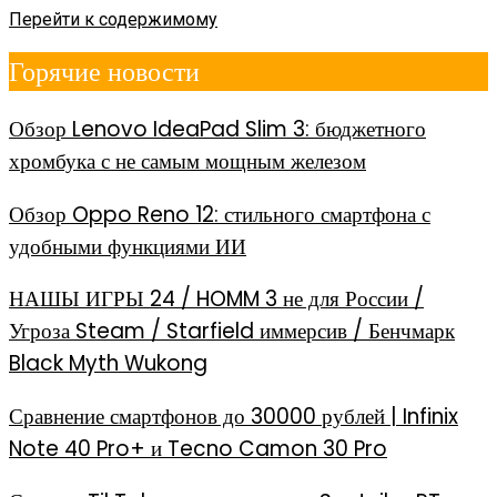
Перейти к содержимому
Горячие новости
Обзор Lenovo IdeaPad Slim 3: бюджетного
хромбука с не самым мощным железом
Обзор Oppo Reno 12: стильного смартфона с
удобными функциями ИИ
НАШЫ ИГРЫ 24 / HOMM 3 не для России /
Угроза Steam / Starfield иммерсив / Бенчмарк
Black Myth Wukong
Сравнение смартфонов до 30000 рублей | Infinix
Note 40 Pro+ и Tecno Camon 30 Pro