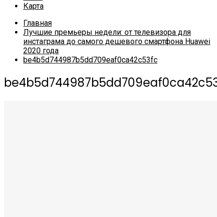
Карта
Главная
Лучшие премьеры недели: от телевизора для
инстаграма до самого дешевого смартфона Huawei
2020 года
be4b5d744987b5dd709eaf0ca42c53fc
be4b5d744987b5dd709eaf0ca42c53