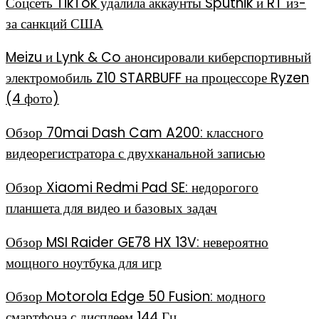
Соцсеть TikTok удалила аккаунты Sputnik и RT из-
за санкций США
Meizu и Lynk & Co анонсировали киберспортивный
электромобиль Z10 STARBUFF на процессоре Ryzen
(4 фото)
Обзор 70mai Dash Cam A200: классного
видеорегистратора с двухканальной записью
Обзор Xiaomi Redmi Pad SE: недорогого
планшета для видео и базовых задач
Обзор MSI Raider GE78 HX 13V: невероятно
мощного ноутбука для игр
Обзор Motorola Edge 50 Fusion: модного
смартфона с дисплеем 144 Гц