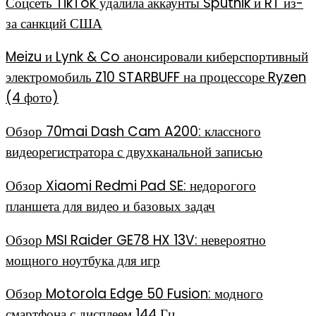
Соцсеть TikTok удалила аккаунты Sputnik и RT из-
за санкций США
Meizu и Lynk & Co анонсировали киберспортивный
электромобиль Z10 STARBUFF на процессоре Ryzen
(4 фото)
Обзор 70mai Dash Cam A200: классного
видеорегистратора с двухканальной записью
Обзор Xiaomi Redmi Pad SE: недорогого
планшета для видео и базовых задач
Обзор MSI Raider GE78 HX 13V: невероятно
мощного ноутбука для игр
Обзор Motorola Edge 50 Fusion: модного
смартфона с дисплеем 144 Гц