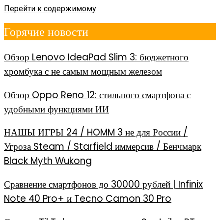
Перейти к содержимому
Горячие новости
Обзор Lenovo IdeaPad Slim 3: бюджетного
хромбука с не самым мощным железом
Обзор Oppo Reno 12: стильного смартфона с
удобными функциями ИИ
НАШЫ ИГРЫ 24 / HOMM 3 не для России /
Угроза Steam / Starfield иммерсив / Бенчмарк
Black Myth Wukong
Сравнение смартфонов до 30000 рублей | Infinix
Note 40 Pro+ и Tecno Camon 30 Pro