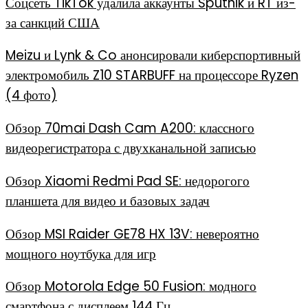
Соцсеть TikTok удалила аккаунты Sputnik и RT из-
за санкций США
Meizu и Lynk & Co анонсировали киберспортивный
электромобиль Z10 STARBUFF на процессоре Ryzen
(4 фото)
Обзор 70mai Dash Cam A200: классного
видеорегистратора с двухканальной записью
Обзор Xiaomi Redmi Pad SE: недорогого
планшета для видео и базовых задач
Обзор MSI Raider GE78 HX 13V: невероятно
мощного ноутбука для игр
Обзор Motorola Edge 50 Fusion: модного
смартфона с дисплеем 144 Гц