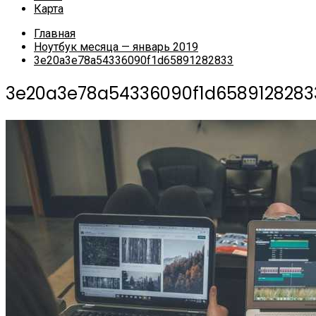
Карта
Главная
Ноутбук месяца — январь 2019
3e20a3e78a54336090f1d65891282833
3e20a3e78a54336090f1d6589128283