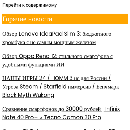
Перейти к содержимому
Горячие новости
Обзор Lenovo IdeaPad Slim 3: бюджетного
хромбука с не самым мощным железом
Обзор Oppo Reno 12: стильного смартфона с
удобными функциями ИИ
НАШЫ ИГРЫ 24 / HOMM 3 не для России /
Угроза Steam / Starfield иммерсив / Бенчмарк
Black Myth Wukong
Сравнение смартфонов до 30000 рублей | Infinix
Note 40 Pro+ и Tecno Camon 30 Pro