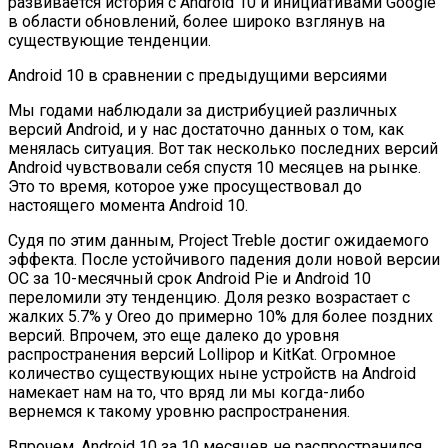
развивается история с Android 10 и инициативами Google
в области обновлений, более широко взглянув на
существующие тенденции.
Android 10 в сравнении с предыдущими версиями
Мы годами наблюдали за дистрибуцией различных
версий Android, и у нас достаточно данных о том, как
менялась ситуация. Вот так несколько последних версий
Android чувствовали себя спустя 10 месяцев на рынке.
Это то время, которое уже просуществовал до
настоящего момента Android 10.
Судя по этим данным, Project Treble достиг ожидаемого
эффекта. После устойчивого падения доли новой версии
ОС за 10-месячный срок Android Pie и Android 10
переломили эту тенденцию. Доля резко возрастает с
жалких 5.7% у Oreo до примерно 10% для более поздних
версий. Впрочем, это еще далеко до уровня
распространения версий Lollipop и KitKat. Огромное
количество существующих ныне устройств на Android
намекает нам на то, что вряд ли мы когда-либо
вернемся к такому уровню распространения.
Впрочем, Android 10 за 10 месяцев не распространился