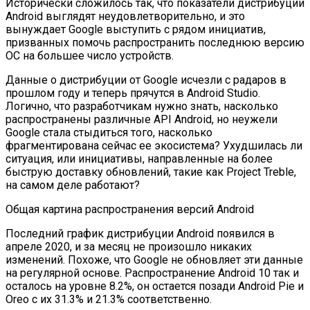
Исторически сложилось так, что показатели дистрибуции
Android выглядят неудовлетворительно, и это
вынуждает Google выступить с рядом инициатив,
призванных помочь распространить последнюю версию
ОС на большее число устройств.
Данные о дистрибуции от Google исчезли с радаров в
прошлом году и теперь прячутся в Android Studio.
Логично, что разработчикам нужно знать, насколько
распространены различные API Android, но неужели
Google стала стыдиться того, насколько
фрагментирована сейчас ее экосистема? Ухудшилась ли
ситуация, или инициативы, направленные на более
быструю доставку обновлений, такие как Project Treble,
на самом деле работают?
Общая картина распространения версий Android
Последний график дистрибуции Android появился в
апреле 2020, и за месяц не произошло никаких
изменений. Похоже, что Google не обновляет эти данные
на регулярной основе. Распространение Android 10 так и
осталось на уровне 8.2%, он остается позади Android Pie и
Oreo с их 31.3% и 21.3% соответственно.