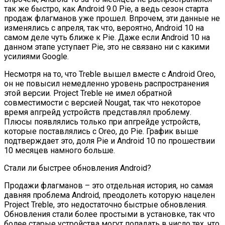
так же быстро, как Android 9.0 Pie, а ведь сезон старта
продаж флагманов уже прошел. Впрочем, эти данные не
изменялись с апреля, так что, вероятно, Android 10 на
самом деле чуть ближе к Pie. Даже если Android 10 на
данном этапе уступает Pie, это не связано ни с какими
усилиями Google.
Несмотря на то, что Treble вышел вместе с Android Oreo,
он не повысил немедленно уровень распространения
этой версии. Project Treble не имел обратной
совместимости с версией Nougat, так что некоторое
время апгрейд устройств представлял проблему.
Плюсы появлялись только при апгрейде устройств,
которые поставлялись с Oreo, до Pie. График выше
подтверждает это, доля Pie и Android 10 по прошествии
10 месяцев намного больше.
Стали ли быстрее обновления Android?
Продажи флагманов – это отдельная история, но самая
давняя проблема Android, преодолеть которую нацелен
Project Treble, это недостаточно быстрые обновления.
Обновления стали более простыми в установке, так что
более старые устройства могут попадать в число тех, что