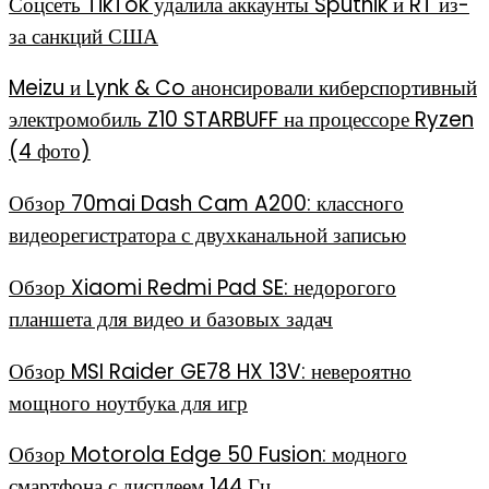
Соцсеть TikTok удалила аккаунты Sputnik и RT из-
за санкций США
Meizu и Lynk & Co анонсировали киберспортивный
электромобиль Z10 STARBUFF на процессоре Ryzen
(4 фото)
Обзор 70mai Dash Cam A200: классного
видеорегистратора с двухканальной записью
Обзор Xiaomi Redmi Pad SE: недорогого
планшета для видео и базовых задач
Обзор MSI Raider GE78 HX 13V: невероятно
мощного ноутбука для игр
Обзор Motorola Edge 50 Fusion: модного
смартфона с дисплеем 144 Гц