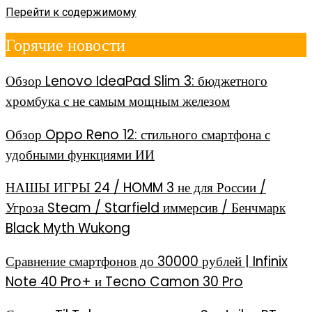
Перейти к содержимому
Горячие новости
Обзор Lenovo IdeaPad Slim 3: бюджетного
хромбука с не самым мощным железом
Обзор Oppo Reno 12: стильного смартфона с
удобными функциями ИИ
НАШЫ ИГРЫ 24 / HOMM 3 не для России /
Угроза Steam / Starfield иммерсив / Бенчмарк
Black Myth Wukong
Сравнение смартфонов до 30000 рублей | Infinix
Note 40 Pro+ и Tecno Camon 30 Pro