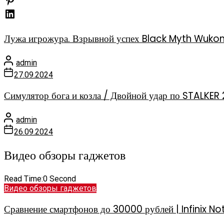
Лужа игрожура. Взрывной успех Black Myth Wuko
admin
27.09.2024
Симулятор бога и козла / Двойной удар по STALKER 
admin
26.09.2024
Видео обзоры гаджетов
Read Time:
0 Second
Видео обзоры гаджетов
Сравнение смартфонов до 30000 рублей | Infinix