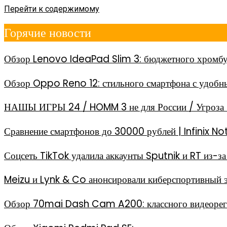
Перейти к содержимому
Горячие новости
Обзор Lenovo IdeaPad Slim 3: бюджетного хромбу
Обзор Oppo Reno 12: стильного смартфона с удоб
НАШЫ ИГРЫ 24 / HOMM 3 не для России / Угроза 
Сравнение смартфонов до 30000 рублей | Infinix
Соцсеть TikTok удалила аккаунты Sputnik и RT из-
Meizu и Lynk & Co анонсировали киберспортивный 
Обзор 70mai Dash Cam A200: классного видеореги