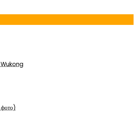
h Wukong
 фото)