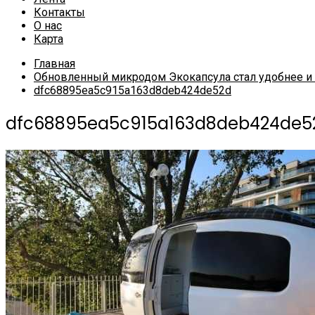
Контакты
О нас
Карта
Главная
Обновленный микродом Экокапсула стал удобнее и
dfc68895ea5c915a163d8deb424de52d
dfc68895ea5c915a163d8deb424de5