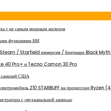
ка с не самым мощным железом
ными функциями ИИ
Steam / Starfield иммерсив / Бенчмарк Black Myt
 Note 40 Pro+ и Tecno Camon 30 Pro
за санкций США
электромобиль Z10 STARBUFF на процессоре Ryzen (4
стратора с двухканальной записью