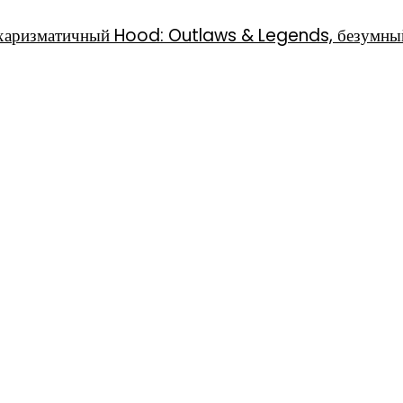
l, харизматичный Hood: Outlaws & Legends, безумны