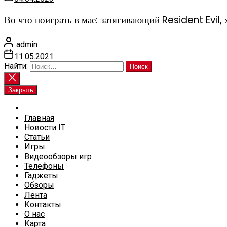
Во что поиграть в мае: затягивающий Resident Evi
admin
11.05.2021
Найти:
Закрыть
Главная
Новости IT
Статьи
Игры
Видеообзоры игр
Телефоны
Гаджеты
Обзоры
Лента
Контакты
О нас
Карта