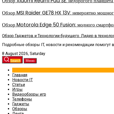
Обзор Xiaomi Redmi Pad SE: недорогого планшета д
Обзор MSI Raider GE78 HX 13V: невероятно мощного
Обзор Motorola Edge 50 Fusion: модного смартфон
Обзор Гаджетов и Технологии будущего. Лидер в техноло
Подробные обзоры IT, новости и рекомендации помогут 
8 August 2026, Saturday
Search
Меню
Главная
Новости IT
Статьи
Игры
Видеообзоры игр
Телефоны
Гаджеты
Обзоры
Лента