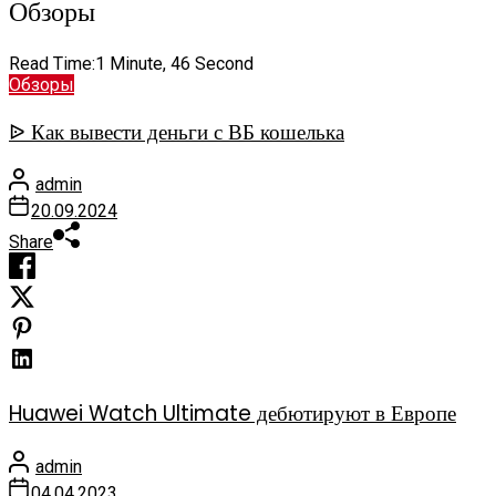
Обзоры
Read Time:
1 Minute, 46 Second
Обзоры
ᐉ Как вывести деньги с ВБ кошелька
admin
20.09.2024
Share
Huawei Watch Ultimate дебютируют в Европе
admin
04.04.2023