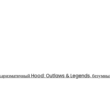
l, харизматичный Hood: Outlaws & Legends, безумны