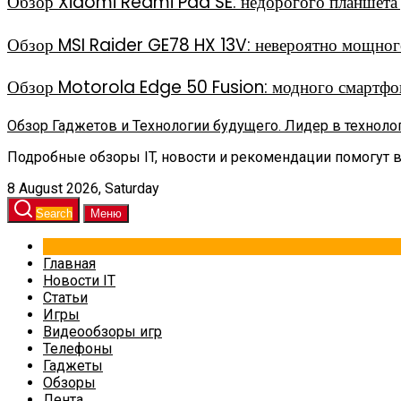
Обзор Xiaomi Redmi Pad SE: недорогого планшета д
Обзор MSI Raider GE78 HX 13V: невероятно мощного
Обзор Motorola Edge 50 Fusion: модного смартфон
Обзор Гаджетов и Технологии будущего. Лидер в техноло
Подробные обзоры IT, новости и рекомендации помогут 
8 August 2026, Saturday
Search
Меню
Главная
Новости IT
Статьи
Игры
Видеообзоры игр
Телефоны
Гаджеты
Обзоры
Лента