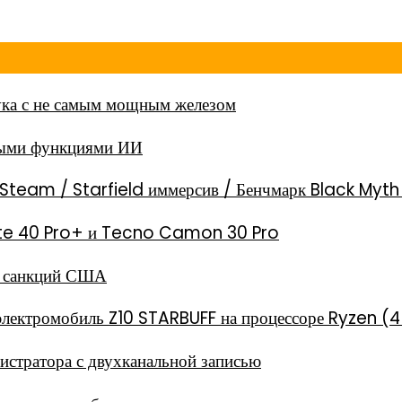
ка с не самым мощным железом
ными функциями ИИ
Steam / Starfield иммерсив / Бенчмарк Black Myt
 Note 40 Pro+ и Tecno Camon 30 Pro
за санкций США
электромобиль Z10 STARBUFF на процессоре Ryzen (4
стратора с двухканальной записью