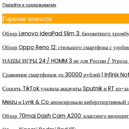
Перейти к содержимому
Горячие новости
Обзор Lenovo IdeaPad Slim 3: бюджетного хромбу
Обзор Oppo Reno 12: стильного смартфона с удоб
НАШЫ ИГРЫ 24 / HOMM 3 не для России / Угроза 
Сравнение смартфонов до 30000 рублей | Infinix
Соцсеть TikTok удалила аккаунты Sputnik и RT из-
Meizu и Lynk & Co анонсировали киберспортивный 
Обзор 70mai Dash Cam A200: классного видеореги