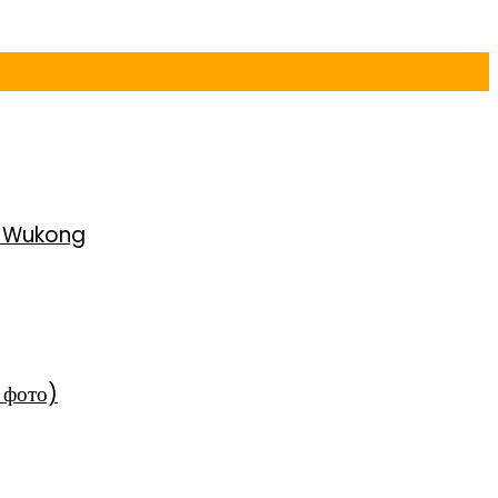
h Wukong
 фото)