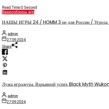
Read Time:
0 Second
Видеообзоры игр
НАШЫ ИГРЫ 24 / HOMM 3 не для России / Угроза 
admin
27.09.2024
Share
Лужа игрожура. Взрывной успех Black Myth Wuko
admin
27.09.2024