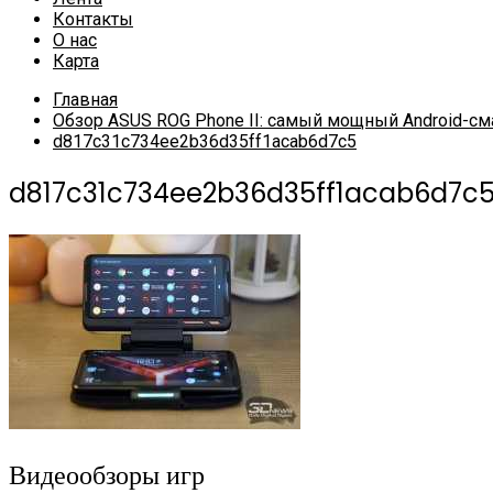
Контакты
О нас
Карта
Главная
Обзор ASUS ROG Phone II: самый мощный Android-см
d817c31c734ee2b36d35ff1acab6d7c5
d817c31c734ee2b36d35ff1acab6d7c
Видеообзоры игр