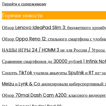
Перейти к содержимому
Горячие новости
Обзор Lenovo IdeaPad Slim 3: бюджетного хромбу
Обзор Oppo Reno 12: стильного смартфона с удоб
НАШЫ ИГРЫ 24 / HOMM 3 не для России / Угроза 
Сравнение смартфонов до 30000 рублей | Infinix
Соцсеть TikTok удалила аккаунты Sputnik и RT из-
Meizu и Lynk & Co анонсировали киберспортивный 
Обзор 70mai Dash Cam A200: классного видеореги