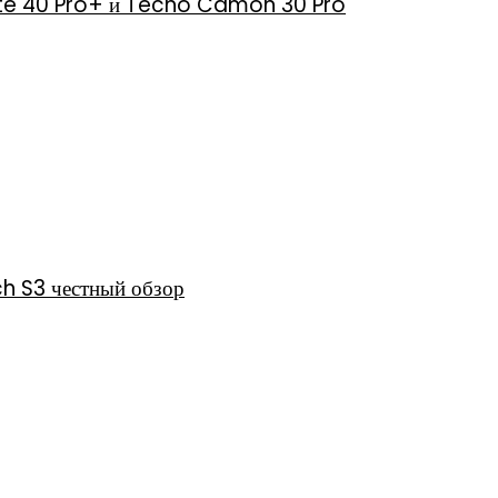
 Note 40 Pro+ и Tecno Camon 30 Pro
h S3 честный обзор