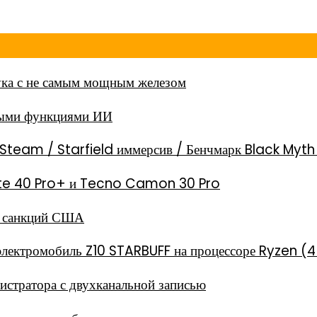
ка с не самым мощным железом
ными функциями ИИ
Steam / Starfield иммерсив / Бенчмарк Black Myt
 Note 40 Pro+ и Tecno Camon 30 Pro
за санкций США
электромобиль Z10 STARBUFF на процессоре Ryzen (4
стратора с двухканальной записью