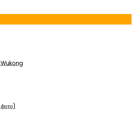
h Wukong
 фото)