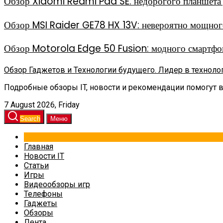
Обзор Xiaomi Redmi Pad SE: недорогого планшета д
Обзор MSI Raider GE78 HX 13V: невероятно мощного
Обзор Motorola Edge 50 Fusion: модного смартфон
Обзор Гаджетов и Технологии будущего. Лидер в техноло
Подробные обзоры IT, новости и рекомендации помогут 
7 August 2026, Friday
Search
Меню
Главная
Новости IT
Статьи
Игры
Видеообзоры игр
Телефоны
Гаджеты
Обзоры
Лента