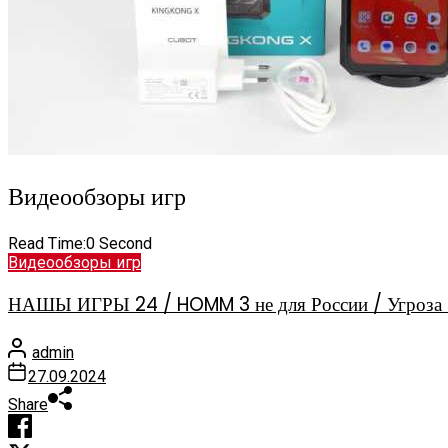
Видеообзоры игр
Read Time:
0 Second
Видеообзоры игр
НАШЫ ИГРЫ 24 / HOMM 3 не для России / Угроза 
admin
27.09.2024
Share