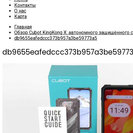
Контакты
О нас
Карта
Главная
Обзор Cubot KingKong X: автономного защищённого 
db9655eafedccc373b957a3be59773a5
db9655eafedccc373b957a3be5977