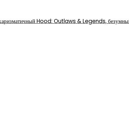
l, харизматичный Hood: Outlaws & Legends, безумны