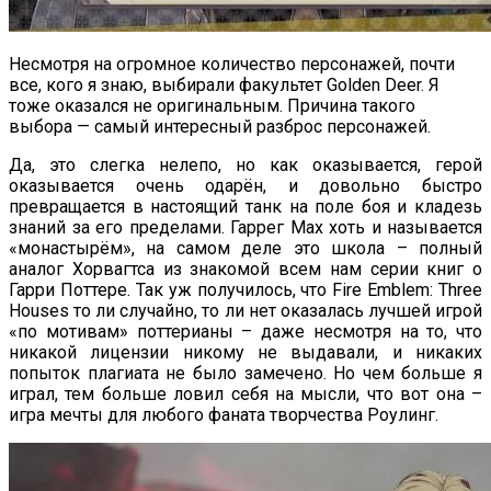
Несмотря на огромное количество персонажей, почти
все, кого я знаю, выбирали факультет Golden Deer. Я
тоже оказался не оригинальным. Причина такого
выбора — самый интересный разброс персонажей.
Да, это слегка нелепо, но как оказывается, герой
оказывается очень одарён, и довольно быстро
превращается в настоящий танк на поле боя и кладезь
знаний за его пределами. Гаррег Мах хоть и называется
«монастырём», на самом деле это школа – полный
аналог Хорвагтса из знакомой всем нам серии книг о
Гарри Поттере. Так уж получилось, что Fire Emblem: Three
Houses то ли случайно, то ли нет оказалась лучшей игрой
«по мотивам» поттерианы – даже несмотря на то, что
никакой лицензии никому не выдавали, и никаких
попыток плагиата не было замечено. Но чем больше я
играл, тем больше ловил себя на мысли, что вот она –
игра мечты для любого фаната творчества Роулинг.