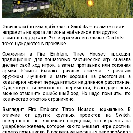
Эпичности битвам добавляют Gambits — возможность
натравить на врага легионы наёмников или других
юнитов поддержки. Это и красиво, и полезно. Gambits
тоже нуждаются в прокачке.
Сражения в Fire Emblem: Three Houses проходят
традиционно для пошаговых тактических игр: сначала
делает свой ход игрок, а затем противник или союзная
армия. Юниты бывают разных классов, с разным
оружием. Лучники и маги хороши на расстоянии, а
кавалерия может передвигаться на длинное расстояние.
Существует возможность перемотки, благодаря чему
можно отменить ошибочный ход. Но надо помнить, что
количество откатов ограничено.
Выглядит Fire Emblem: Three Houses нормально. В
отличие от других крупных проектов на Switch,
совершенно не возникает ощущения, что играешь на
ущербном железе, которое как-то мешает игре достичь
своего потенциала. В последние месяцы я перепробовал