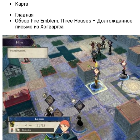
Карта
Главная
Обзор Fire Emblem: Three Houses – Долгожданное
письмо из Хогвартса