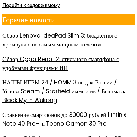
Перейти к содержимому
Горячие новости
Обзор Lenovo IdeaPad Slim 3: бюджетного
хромбука с не самым мощным железом
Обзор Oppo Reno 12: стильного смартфона с
удобными функциями ИИ
НАШЫ ИГРЫ 24 / HOMM 3 не для России /
Угроза Steam / Starfield иммерсив / Бенчмарк
Black Myth Wukong
Сравнение смартфонов до 30000 рублей | Infinix
Note 40 Pro+ и Tecno Camon 30 Pro