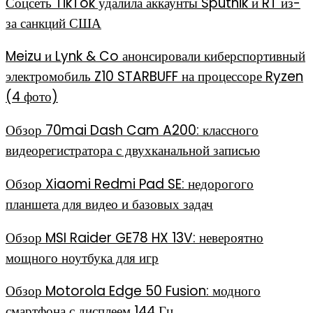
Соцсеть TikTok удалила аккаунты Sputnik и RT из-
за санкций США
Meizu и Lynk & Co анонсировали киберспортивный
электромобиль Z10 STARBUFF на процессоре Ryzen
(4 фото)
Обзор 70mai Dash Cam A200: классного
видеорегистратора с двухканальной записью
Обзор Xiaomi Redmi Pad SE: недорогого
планшета для видео и базовых задач
Обзор MSI Raider GE78 HX 13V: невероятно
мощного ноутбука для игр
Обзор Motorola Edge 50 Fusion: модного
смартфона с дисплеем 144 Гц