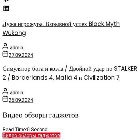
Лужа игрожура. Взрывной успех Black Myth
Wukong
admin
27.09.2024
Симулятор бога и козла / Двойной удар по STALKER
2 / Borderlands 4, Mafia 4 и Civilization 7
admin
26.09.2024
Видео обзоры гаджетов
Read Time:
0 Second
Видео обзоры гаджетов