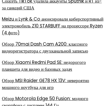
Соцсеть TikTok удалила аккаунты Sputnik и RT из-
за санкций США
Meizu и Lynk & Co анонсировали киберспортивный
электромобиль Z10 STARBUFF на процессоре Ryzen
(4 фото)
Обзор 70mai Dash Cam A200: классного
видеорегистратора с двухканальной записью
Обзор Xiaomi Redmi Pad SE: недорогого
планшета для видео и базовых задач
Обзор MSI Raider GE78 HX 13V: невероятно
мощного ноутбука для игр
Обзор Motorola Edge 50 Fusion: модного
смартфона с дисплеем 144 Гц