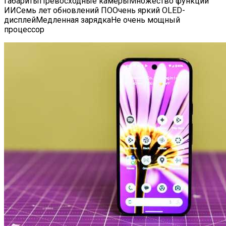
габаритыПревосходные камерыМножество функций
ИИСемь лет обновлений ПООчень яркий OLED-
дисплейМедленная зарядкаНе очень мощный
процессор