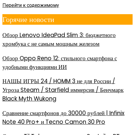
Перейти к содержимому
Горячие новости
Обзор Lenovo IdeaPad Slim 3: бюджетного
хромбука с не самым мощным железом
Обзор Oppo Reno 12: стильного смартфона с
удобными функциями ИИ
НАШЫ ИГРЫ 24 / HOMM 3 не для России /
Угроза Steam / Starfield иммерсив / Бенчмарк
Black Myth Wukong
Сравнение смартфонов до 30000 рублей | Infinix
Note 40 Pro+ и Tecno Camon 30 Pro