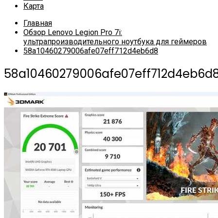
Карта
Главная
Обзор Lenovo Legion Pro 7i:
ультрапроизводительного ноутбука для геймеров
58a10460279006afe07eff712d4eb6d8
58a10460279006afe07eff712d4eb6d