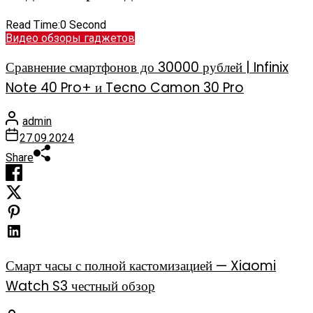
Read Time:
0 Second
Видео обзоры гаджетов
Сравнение смартфонов до 30000 рублей | Infinix
Note 40 Pro+ и Tecno Camon 30 Pro
admin
27.09.2024
Share
Смарт часы с полной кастомизацией — Xiaomi
Watch S3 честный обзор