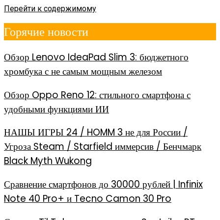
Перейти к содержимому
Горячие новости
Обзор Lenovo IdeaPad Slim 3: бюджетного
хромбука с не самым мощным железом
Обзор Oppo Reno 12: стильного смартфона с
удобными функциями ИИ
НАШЫ ИГРЫ 24 / HOMM 3 не для России /
Угроза Steam / Starfield иммерсив / Бенчмарк
Black Myth Wukong
Сравнение смартфонов до 30000 рублей | Infinix
Note 40 Pro+ и Tecno Camon 30 Pro