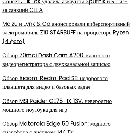
Соцсеть TikTok удалила аккаунты Sputnik и RT из-
за санкций США
Meizu и Lynk & Co анонсировали киберспортивный
электромобиль Z10 STARBUFF на процессоре Ryzen
(4 фото)
Обзор 70mai Dash Cam A200: классного
видеорегистратора с двухканальной записью
Обзор Xiaomi Redmi Pad SE: недорогого
планшета для видео и базовых задач
Обзор MSI Raider GE78 HX 13V: невероятно
мощного ноутбука для игр
Обзор Motorola Edge 50 Fusion: модного
смартфона с дисплеем 144 Гц