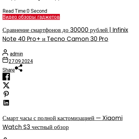
Read Time:
0 Second
Видео обзоры гаджетов
Сравнение смартфонов до 30000 рублей | Infinix
Note 40 Pro+ и Tecno Camon 30 Pro
admin
27.09.2024
Share
Смарт часы с полной кастомизацией — Xiaomi
Watch S3 честный обзор