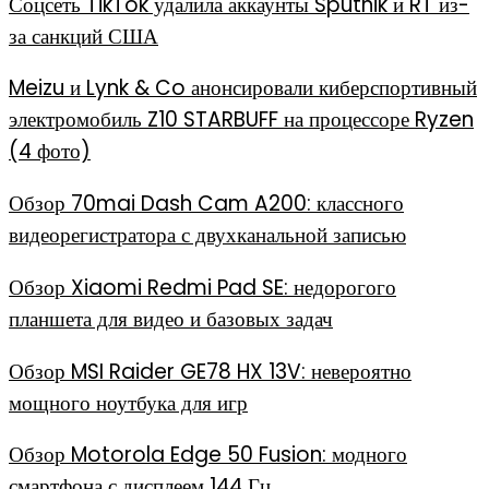
Соцсеть TikTok удалила аккаунты Sputnik и RT из-
за санкций США
Meizu и Lynk & Co анонсировали киберспортивный
электромобиль Z10 STARBUFF на процессоре Ryzen
(4 фото)
Обзор 70mai Dash Cam A200: классного
видеорегистратора с двухканальной записью
Обзор Xiaomi Redmi Pad SE: недорогого
планшета для видео и базовых задач
Обзор MSI Raider GE78 HX 13V: невероятно
мощного ноутбука для игр
Обзор Motorola Edge 50 Fusion: модного
смартфона с дисплеем 144 Гц