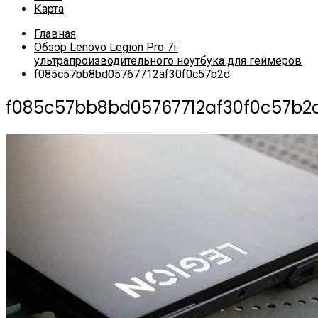
Карта
Главная
Обзор Lenovo Legion Pro 7i:
ультрапроизводительного ноутбука для геймеров
f085c57bb8bd05767712af30f0c57b2d
f085c57bb8bd05767712af30f0c57b2