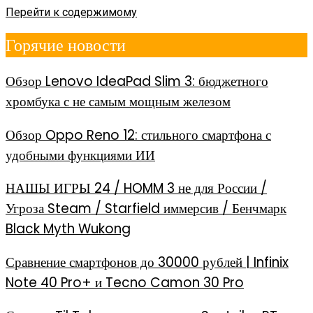
Перейти к содержимому
Горячие новости
Обзор Lenovo IdeaPad Slim 3: бюджетного
хромбука с не самым мощным железом
Обзор Oppo Reno 12: стильного смартфона с
удобными функциями ИИ
НАШЫ ИГРЫ 24 / HOMM 3 не для России /
Угроза Steam / Starfield иммерсив / Бенчмарк
Black Myth Wukong
Сравнение смартфонов до 30000 рублей | Infinix
Note 40 Pro+ и Tecno Camon 30 Pro