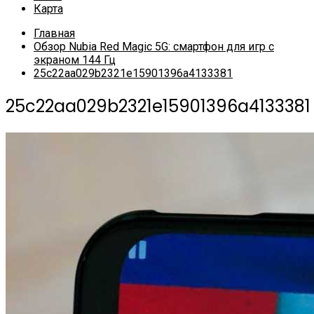
Карта
Главная
Обзор Nubia Red Magic 5G: смартфон для игр с
экраном 144 Гц
25c22aa029b2321e15901396a4133381
25c22aa029b2321e15901396a4133381