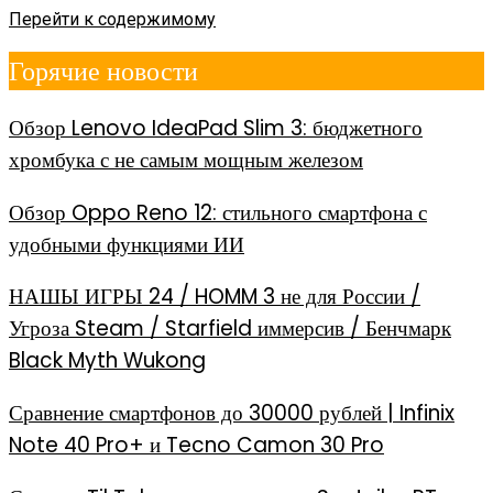
Перейти к содержимому
Горячие новости
Обзор Lenovo IdeaPad Slim 3: бюджетного
хромбука с не самым мощным железом
Обзор Oppo Reno 12: стильного смартфона с
удобными функциями ИИ
НАШЫ ИГРЫ 24 / HOMM 3 не для России /
Угроза Steam / Starfield иммерсив / Бенчмарк
Black Myth Wukong
Сравнение смартфонов до 30000 рублей | Infinix
Note 40 Pro+ и Tecno Camon 30 Pro