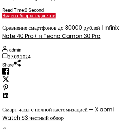
Read Time:
0 Second
Видео обзоры гаджетов
Сравнение смартфонов до 30000 рублей | Infinix
Note 40 Pro+ и Tecno Camon 30 Pro
admin
27.09.2024
Share
Смарт часы с полной кастомизацией — Xiaomi
Watch S3 честный обзор