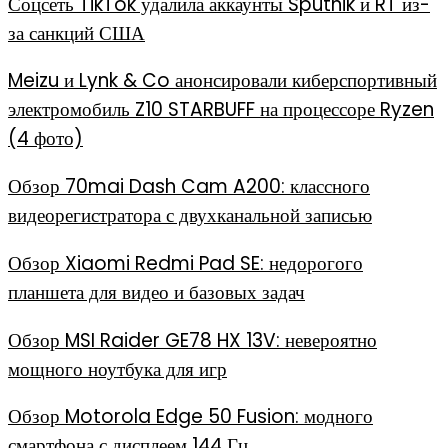
Соцсеть TikTok удалила аккаунты Sputnik и RT из-
за санкций США
Meizu и Lynk & Co анонсировали киберспортивный
электромобиль Z10 STARBUFF на процессоре Ryzen
(4 фото)
Обзор 70mai Dash Cam A200: классного
видеорегистратора с двухканальной записью
Обзор Xiaomi Redmi Pad SE: недорогого
планшета для видео и базовых задач
Обзор MSI Raider GE78 HX 13V: невероятно
мощного ноутбука для игр
Обзор Motorola Edge 50 Fusion: модного
смартфона с дисплеем 144 Гц