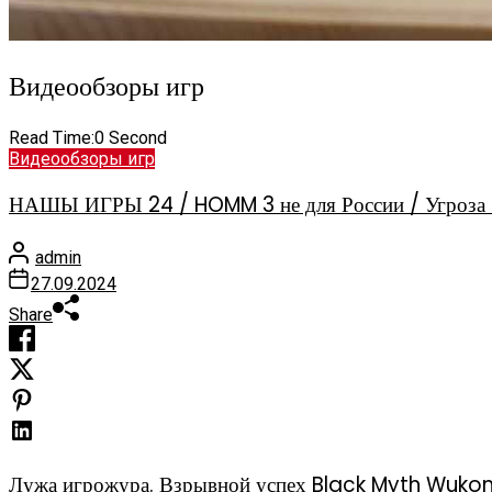
Видеообзоры игр
Read Time:
0 Second
Видеообзоры игр
НАШЫ ИГРЫ 24 / HOMM 3 не для России / Угроза 
admin
27.09.2024
Share
Лужа игрожура. Взрывной успех Black Myth Wuko