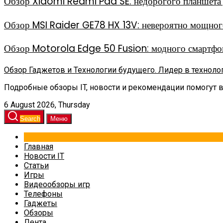
Обзор Xiaomi Redmi Pad SE: недорогого планшета д
Обзор MSI Raider GE78 HX 13V: невероятно мощного
Обзор Motorola Edge 50 Fusion: модного смартфон
Обзор Гаджетов и Технологии будущего. Лидер в техноло
Подробные обзоры IT, новости и рекомендации помогут 
6 August 2026, Thursday
Search
Меню
Главная
Новости IT
Статьи
Игры
Видеообзоры игр
Телефоны
Гаджеты
Обзоры
Лента