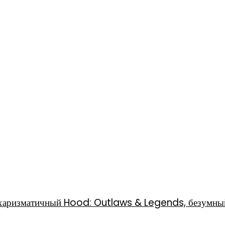
l, харизматичный Hood: Outlaws & Legends, безумны