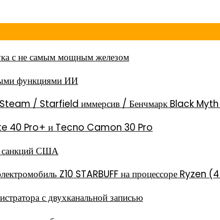
ка с не самым мощным железом
ными функциями ИИ
Steam / Starfield иммерсив / Бенчмарк Black Myt
 Note 40 Pro+ и Tecno Camon 30 Pro
за санкций США
электромобиль Z10 STARBUFF на процессоре Ryzen (4
стратора с двухканальной записью