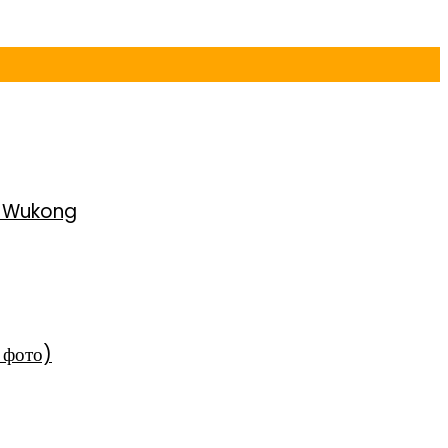
h Wukong
 фото)