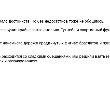
мало достоинств. Но без недостатков тоже не обошлось.
я звучит крайне завлекательно. Тут тебе и спортивный фун
тоят ненамного дороже продвинутых фитнес-браслетов и пр
 расходится со сладкими обещаниями, мы решили взять real
ах и разочарованиях.