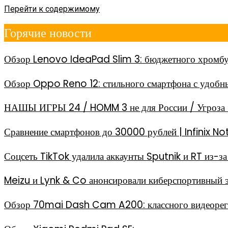
Перейти к содержимому
Горячие новости
Обзор Lenovo IdeaPad Slim 3: бюджетного хромбу
Обзор Oppo Reno 12: стильного смартфона с удоб
НАШЫ ИГРЫ 24 / HOMM 3 не для России / Угроза 
Сравнение смартфонов до 30000 рублей | Infinix
Соцсеть TikTok удалила аккаунты Sputnik и RT из-
Meizu и Lynk & Co анонсировали киберспортивный 
Обзор 70mai Dash Cam A200: классного видеореги