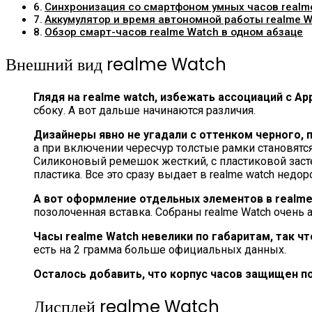
Синхронизация со смартфоном умных часов realm
Аккумулятор и время автономной работы realme W
Обзор смарт-часов realme Watch в одном абзаце
Внешний вид realme Watch
Глядя на realme watch, избежать ассоциаций с App
сбоку. А вот дальше начинаются различия.
Дизайнеры явно не угадали с оттенком черного,
а при включении чересчур толстые рамки становятся
Силиконовый ремешок жесткий, с пластиковой засте
пластика. Все это сразу выдает в realme watch недо
А вот оформление отдельных элементов в realm
позолоченная вставка. Собраны realme Watch очень а
Часы realme Watch невелики по габаритам, так ч
есть на 2 грамма больше официальных данных.
Осталось добавить, что корпус часов защищен по
Дисплей realme Watch