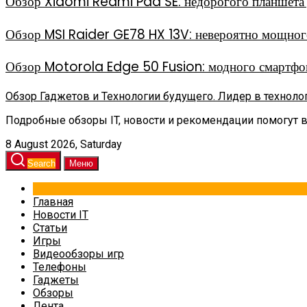
Обзор Xiaomi Redmi Pad SE: недорогого планшета д
Обзор MSI Raider GE78 HX 13V: невероятно мощного
Обзор Motorola Edge 50 Fusion: модного смартфон
Обзор Гаджетов и Технологии будущего. Лидер в техноло
Подробные обзоры IT, новости и рекомендации помогут 
8 August 2026, Saturday
Search
Меню
Главная
Новости IT
Статьи
Игры
Видеообзоры игр
Телефоны
Гаджеты
Обзоры
Лента