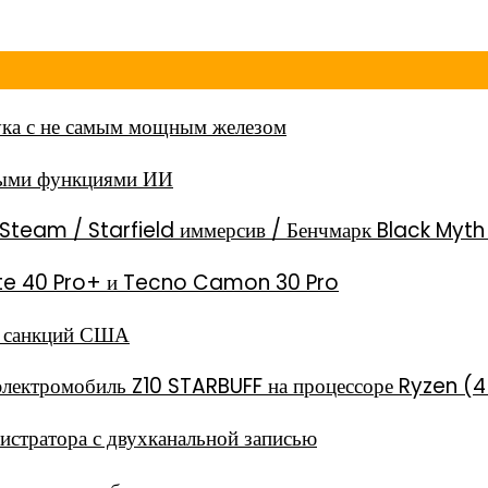
ка с не самым мощным железом
ными функциями ИИ
Steam / Starfield иммерсив / Бенчмарк Black Myt
 Note 40 Pro+ и Tecno Camon 30 Pro
за санкций США
электромобиль Z10 STARBUFF на процессоре Ryzen (4
стратора с двухканальной записью