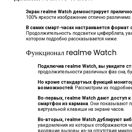
Экран realme Watch демонстрирует приличн
100% яркости изображение отлично различимо 
В самих смарт-часах настраивается формат 
Продолжительность подсветки циферблата, увы
котором подробно рассказывается ниже.
Функционал realme Watch
Подключив realme Watch, вы увидите с
продолжительности различных фаз сна, б
Но кроме стандартных функций монитор
возможностей
. Рассмотрим их подробнее
Во-первых, realme Watch дают доступ к
смартфон из кармана
. Они показывают 
виртуальной клавиши на экране часов.
Во-вторых, realme Watch дублируют виб
уведомления из которых отображаются час
входящие вызовы из-за отсутствия микроф