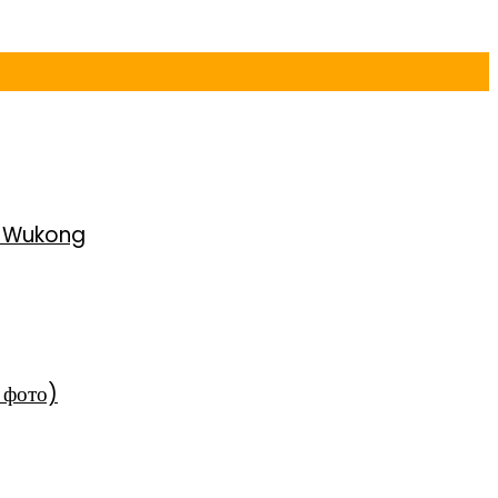
h Wukong
 фото)