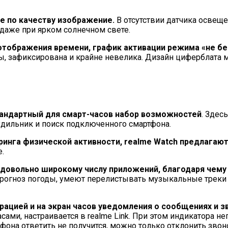
ое по качеству изображение.
В отсутствии датчика освещ
даже при ярком солнечном свете.
отображения времени, график активации режима «не бес
, зафиксирована и крайне невелика. Дизайн циферблата 
тандартный для смарт-часов набор возможностей
. Здес
удильник и поиск подключенного смартфона.
инга физической активности, realme Watch предлагаю
.
 довольно широкому числу приложений, благодаря чему
прогноз погоды, умеют перелистывать музыкальные треки
рацией и на экран часов уведомления о сообщениях и з
ами, настраивается в realme Link. При этом индикатора не
она ответить не получится, можно только отклонить звон