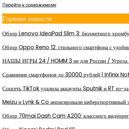
Перейти к содержимому
Горячие новости
Обзор Lenovo IdeaPad Slim 3: бюджетного хромбу
Обзор Oppo Reno 12: стильного смартфона с удоб
НАШЫ ИГРЫ 24 / HOMM 3 не для России / Угроза 
Сравнение смартфонов до 30000 рублей | Infinix
Соцсеть TikTok удалила аккаунты Sputnik и RT из-
Meizu и Lynk & Co анонсировали киберспортивный 
Обзор 70mai Dash Cam A200: классного видеореги