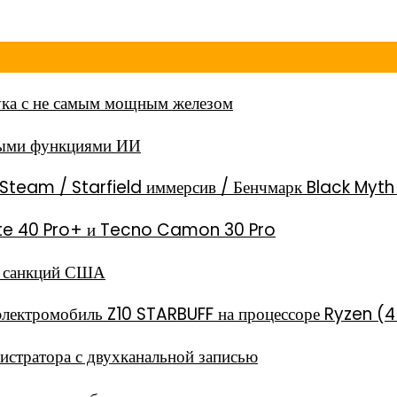
ка с не самым мощным железом
ными функциями ИИ
Steam / Starfield иммерсив / Бенчмарк Black Myt
 Note 40 Pro+ и Tecno Camon 30 Pro
за санкций США
электромобиль Z10 STARBUFF на процессоре Ryzen (4
стратора с двухканальной записью