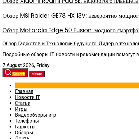
Обзор Xiaomi Redmi Pad SE: недорогого планшета д
Обзор MSI Raider GE78 HX 13V: невероятно мощного
Обзор Motorola Edge 50 Fusion: модного смартфон
Обзор Гаджетов и Технологии будущего. Лидер в техноло
Подробные обзоры IT, новости и рекомендации помогут 
7 August 2026, Friday
Search
Меню
Главная
Новости IT
Статьи
Игры
Видеообзоры игр
Телефоны
Гаджеты
Обзоры
Лента