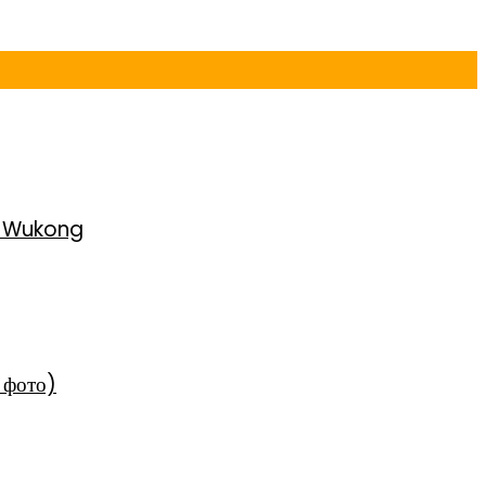
h Wukong
 фото)