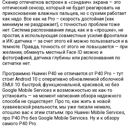
Сканер отпечатков встроен в «сэндвич» экрана — это
оптический сенсор, который не будет реагировать на
прикосновение влажных пальцев, но с сухими работает
как надо. Все как на Pro – скорость достойная (как
минимум не раздражает), с точностью проблем тоже
нет. Система распознавания лица, как и в «прошке», не
простая, а использующая совместные усилия фронталки
и ИК-датчика — за счет этого ей можно пользоваться и в
темноте. Правда, точность от этого не повышается — при
желании, обмануть местный Face ID можно и
фотографией, датчика глубины или распознавания по
сетчатке нет.
Программно Huawei P40 не отличается от P40 Pro – тут
стоит Android 10 с оперативно обновляемой оболочкой
EMUI 10: быстрой, функциональной, красивой, но без
Google Mobile Services и возможностью их как-то
установить — на момент написания обзора надежного
способа не существует. Про то, как жить в новой
хуавеевской реальности, мы уже писали немало,
отошлю вас к этим статьям: про Huawei Mobile Services,
про P40 Pro без Google Mobile Services. Ну и к обзору
самого P40 Pro.