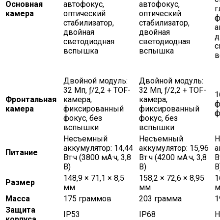
Основная
автофокус,
автофокус,
г
камера
оптический
оптический
ф
стабилизатор,
стабилизатор,
а
двойная
двойная
д
светодиодная
светодиодная
с
вспышка
вспышка
в
Двойной модуль:
Двойной модуль:
32 Мп, ƒ/2,2 + TOF-
32 Мп, ƒ/2,2 + TOF-
1
Фронтальная
камера,
камера,
ф
камера
фиксированный
фиксированный
ф
фокус, без
фокус, без
вспышки
вспышки
Несъемный
Несъемный
Н
аккумулятор: 14,44
аккумулятор: 15,96
а
Питание
Вт·ч (3800 мА·ч, 3,8
Вт·ч (4200 мА·ч, 3,8
В
В)
В)
В
148,9 × 71,1 × 8,5
158,2 × 72,6 × 8,95
1
Размер
мм
мм
Масса
175 граммов
203 грамма
1
Защита
IP53
IP68
Н
корпуса