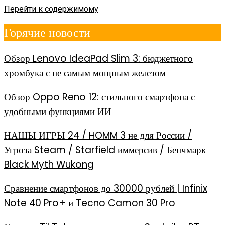
Перейти к содержимому
Горячие новости
Обзор Lenovo IdeaPad Slim 3: бюджетного
хромбука с не самым мощным железом
Обзор Oppo Reno 12: стильного смартфона с
удобными функциями ИИ
НАШЫ ИГРЫ 24 / HOMM 3 не для России /
Угроза Steam / Starfield иммерсив / Бенчмарк
Black Myth Wukong
Сравнение смартфонов до 30000 рублей | Infinix
Note 40 Pro+ и Tecno Camon 30 Pro