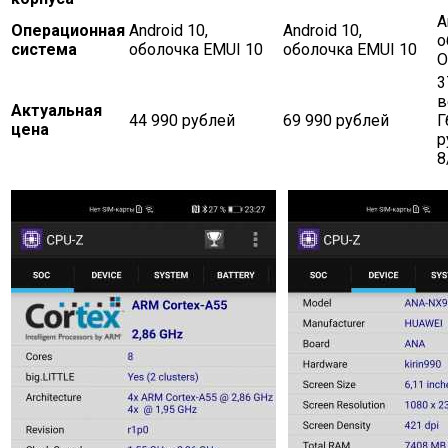
A
Операционная
Android 10,
Android 10,
о
система
оболочка EMUI 10
оболочка EMUI 10
O
3
в
Актуальная
44 990 рублей
69 990 рублей
Г
цена
р
8