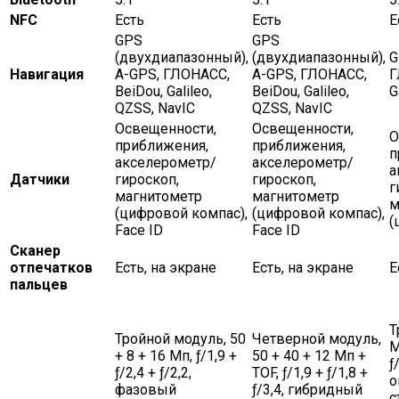
NFC
Есть
Есть
Е
GPS
GPS
(двухдиапазонный),
(двухдиапазонный),
G
Навигация
A-GPS, ГЛОНАСС,
A-GPS, ГЛОНАСС,
Г
BeiDou, Galileo,
BeiDou, Galileo,
G
QZSS, NavIC
QZSS, NavIC
Освещенности,
Освещенности,
О
приближения,
приближения,
п
акселерометр/
акселерометр/
а
Датчики
гироскоп,
гироскоп,
г
магнитометр
магнитометр
м
(цифровой компас),
(цифровой компас),
(
Face ID
Face ID
Сканер
отпечатков
Есть, на экране
Есть, на экране
Е
пальцев
Т
Тройной модуль, 50
Четверной модуль,
М
+ 8 + 16 Мп, ƒ/1,9 +
50 + 40 + 12 Мп +
ƒ
ƒ/2,4 + ƒ/2,2,
TOF, ƒ/1,9 + ƒ/1,8 +
о
фазовый
ƒ/3,4, гибридный
с