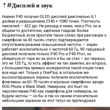
⇡#
Дисплей и звук
Huawei P40 получил OLED-дисплей диагональю 6,1
дюйма и разрешением 2340 × 1080 точек. Плотность
пикселей — 422 ppi. Не рекорд и ниже, чем у Pro, но в
общем-то достаточно, картинка гладкая. Более
бюджетный, если простите такое слово при разговоре о
смартфоне за 45 тысяч, статус подтверждается
отсутствием режима повышенной частоты — экран
работает исключительно с частотой 60 Гц. 90-герцевый
дисплей получили только P40 Pro и P40 Pro+, но
убиваться от горя из-за этого я бы не стал — во-первых,
это не 120 Гц, то есть эффект не так заметен, во-вторых,
у большинства прямых конкурентов такой опции тоже
все еще нет. Только у OnePlus, в остальном же
высокогерцевые экраны получили исключительно
флагманы за 60-70 тысяч и игровые смартфоны вроде
ROG Phone и Black Shark. Наверное, это бьет по
перспективам P40 как смартфона для геймеров, но
будем честны — он бы и так со своим относительно
небольшим экраном на этот титул не претендовал.