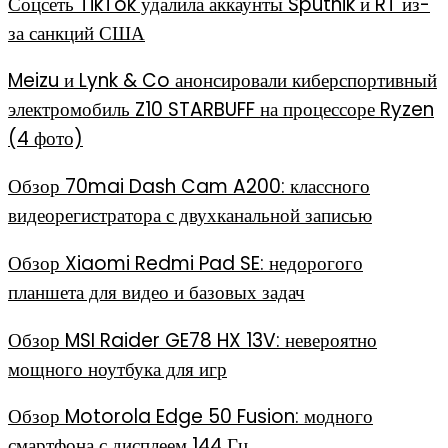
Соцсеть TikTok удалила аккаунты Sputnik и RT из-
за санкций США
Meizu и Lynk & Co анонсировали киберспортивный
электромобиль Z10 STARBUFF на процессоре Ryzen
(4 фото)
Обзор 70mai Dash Cam A200: классного
видеорегистратора с двухканальной записью
Обзор Xiaomi Redmi Pad SE: недорогого
планшета для видео и базовых задач
Обзор MSI Raider GE78 HX 13V: невероятно
мощного ноутбука для игр
Обзор Motorola Edge 50 Fusion: модного
смартфона с дисплеем 144 Гц