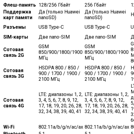
Флеш-память
128/256 Гбайт
256 Гбайт
1
Поддержка
Да (только Huawei
Да (только Huawei
Н
карт памяти
nanoSD)
nanoSD)
Разъемы
USB Type-C
USB Type-C
U
SIM-карты
Две nano-SIM
Две nano-SIM
Д
GSM
GSM
Сотовая
8
850/900/1800/1900
850/900/1800/1900
связь 2G
М
МГц
МГц
8
HSDPA 800 / 850 /
HSDPA 800 / 850 /
H
Сотовая
900 / 1700 / 1900 /
900 / 1700 / 1900 /
9
связь 3G
2100 МГц
2100 МГц
1
L
М
LTE: диапазоны 1, 2,
LTE: диапазоны 1, 2,
д
Сотовая
3, 4, 5, 6, 7, 8, 9, 12,
3, 4, 5, 6, 7, 8, 9, 12,
5
связь 4G
17, 18, 19, 20, 26, 28,
17, 18, 19, 20, 26, 28,
1
32, 34, 38, 39, 40, 41
32, 34, 38, 39, 40, 41
3
6
Wi-Fi
802.11a/b/g/n/ac/ax
802.11a/b/g/n/ac/ax
8
Bluetooth
5.1
5.1
5