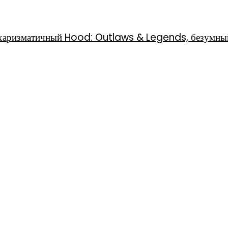
l, харизматичный Hood: Outlaws & Legends, безумны