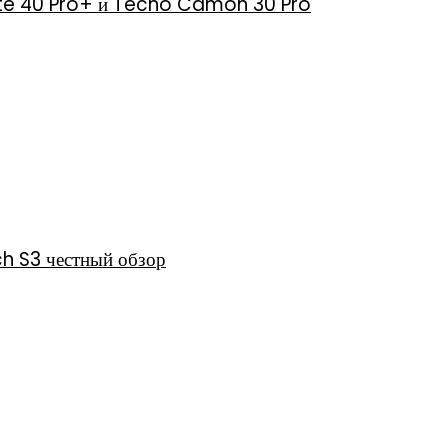
 Note 40 Pro+ и Tecno Camon 30 Pro
h S3 честный обзор