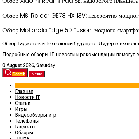
Обзор Xiaomi Redmi Pad SE: недорогого планшета д
Обзор MSI Raider GE78 HX 13V: невероятно мощного
Обзор Motorola Edge 50 Fusion: модного смартфон
Обзор Гаджетов и Технологии будущего. Лидер в техноло
Подробные обзоры IT, новости и рекомендации помогут 
8 August 2026, Saturday
Search
Меню
Главная
Новости IT
Статьи
Игры
Видеообзоры игр
Телефоны
Гаджеты
Обзоры
Лента