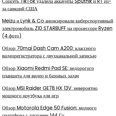
Соцсеть TikTok удалила аккаунты Sputnik и RT из-
за санкций США
Meizu и Lynk & Co анонсировали киберспортивный
электромобиль Z10 STARBUFF на процессоре Ryzen
(4 фото)
Обзор 70mai Dash Cam A200: классного
видеорегистратора с двухканальной записью
Обзор Xiaomi Redmi Pad SE: недорогого
планшета для видео и базовых задач
Обзор MSI Raider GE78 HX 13V: невероятно
мощного ноутбука для игр
Обзор Motorola Edge 50 Fusion: модного
смартфона с дисплеем 144 Гц