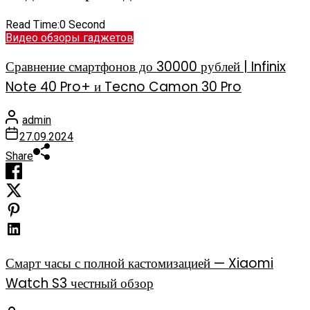
Read Time:
0 Second
Видео обзоры гаджетов
Сравнение смартфонов до 30000 рублей | Infinix
Note 40 Pro+ и Tecno Camon 30 Pro
admin
27.09.2024
Share
Смарт часы с полной кастомизацией — Xiaomi
Watch S3 честный обзор