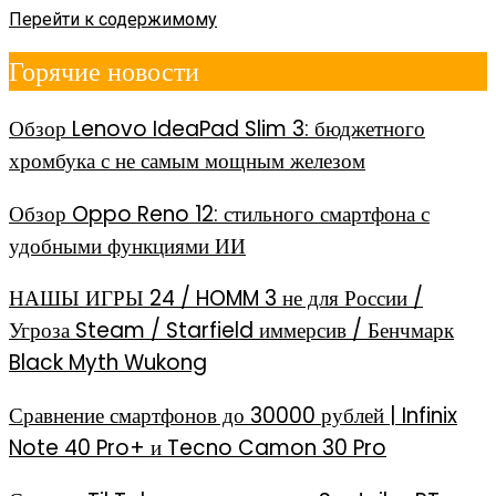
Перейти к содержимому
Горячие новости
Обзор Lenovo IdeaPad Slim 3: бюджетного
хромбука с не самым мощным железом
Обзор Oppo Reno 12: стильного смартфона с
удобными функциями ИИ
НАШЫ ИГРЫ 24 / HOMM 3 не для России /
Угроза Steam / Starfield иммерсив / Бенчмарк
Black Myth Wukong
Сравнение смартфонов до 30000 рублей | Infinix
Note 40 Pro+ и Tecno Camon 30 Pro