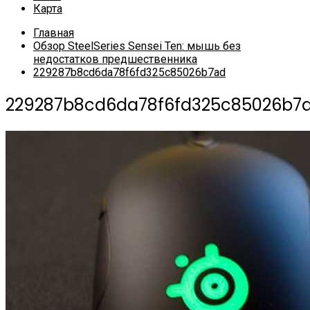
Карта
Главная
Обзор SteelSeries Sensei Ten: мышь без
недостатков предшественника
229287b8cd6da78f6fd325c85026b7ad
229287b8cd6da78f6fd325c85026b7