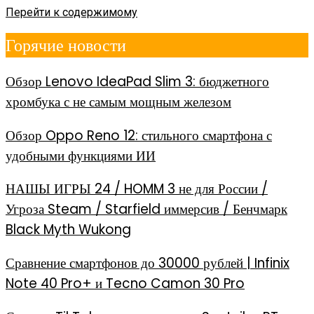
Перейти к содержимому
Горячие новости
Обзор Lenovo IdeaPad Slim 3: бюджетного
хромбука с не самым мощным железом
Обзор Oppo Reno 12: стильного смартфона с
удобными функциями ИИ
НАШЫ ИГРЫ 24 / HOMM 3 не для России /
Угроза Steam / Starfield иммерсив / Бенчмарк
Black Myth Wukong
Сравнение смартфонов до 30000 рублей | Infinix
Note 40 Pro+ и Tecno Camon 30 Pro