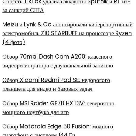
Соцсеть TikTok удалила аккаунты Sputnik и RT из-
за санкций США
Meizu и Lynk & Co анонсировали киберспортивный
электромобиль Z10 STARBUFF на процессоре Ryzen
(4 фото)
Обзор 70mai Dash Cam A200: классного
видеорегистратора с двухканальной записью
Обзор Xiaomi Redmi Pad SE: недорогого
планшета для видео и базовых задач
Обзор MSI Raider GE78 HX 13V: невероятно
мощного ноутбука для игр
Обзор Motorola Edge 50 Fusion: модного
смартфона с дисплеем 144 Гц