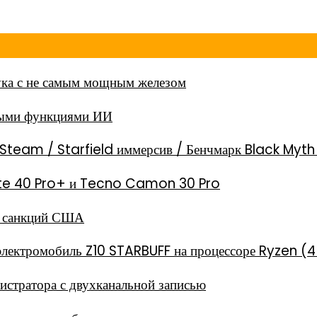
ка с не самым мощным железом
ными функциями ИИ
Steam / Starfield иммерсив / Бенчмарк Black Myt
 Note 40 Pro+ и Tecno Camon 30 Pro
за санкций США
электромобиль Z10 STARBUFF на процессоре Ryzen (4
стратора с двухканальной записью