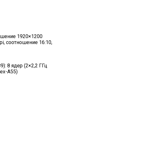
решение 1920×1200
pi, соотношение 16:10,
): 8 ядер (2×2,2 ГГц
tex-A55)