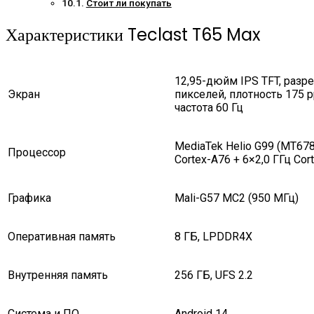
Стоит ли покупать
Характеристики Teclast T65 Max
12,95-дюйм IPS TFT, раз
Экран
пикселей, плотность 175 p
частота 60 Гц
MediaTek Helio G99 (MT6789
Процессор
Cortex-A76 + 6×2,0 ГГц Cor
Графика
Mali-G57 MC2 (950 МГц)
Оперативная память
8 ГБ, LPDDR4X
Внутренняя память
256 ГБ, UFS 2.2
Система и ПО
Android 14