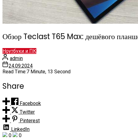
Обзор Teclast T65 Max: дешёвого планш
Ноутбуки и ПК
admin
24.09.2024
Read Time:
7 Minute, 13 Second
Share
Facebook
Twitter
Pinterest
LinkedIn
0
0