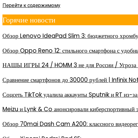
Перейти к содержимому
Горячие новости
Обзор Lenovo IdeaPad Slim 3: бюджетного хромбу
Обзор Oppo Reno 12: стильного смартфона с удоб
НАШЫ ИГРЫ 24 / HOMM 3 не для России / Угроза 
Сравнение смартфонов до 30000 рублей | Infinix
Соцсеть TikTok удалила аккаунты Sputnik и RT из-
Meizu и Lynk & Co анонсировали киберспортивный 
Обзор 70mai Dash Cam A200: классного видеореги