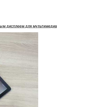
мным дисплеем для мультимедиа