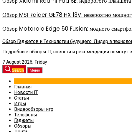
Обзор Xiaomi Redmi Pad SE: недорогого планшета д
Обзор MSI Raider GE78 HX 13V: невероятно мощного
Обзор Motorola Edge 50 Fusion: модного смартфон
Обзор Гаджетов и Технологии будущего. Лидер в техноло
Подробные обзоры IT, новости и рекомендации помогут 
7 August 2026, Friday
Search
Меню
Главная
Новости IT
Статьи
Игры
Видеообзоры игр
Телефоны
Гаджеты
Обзоры
Лента