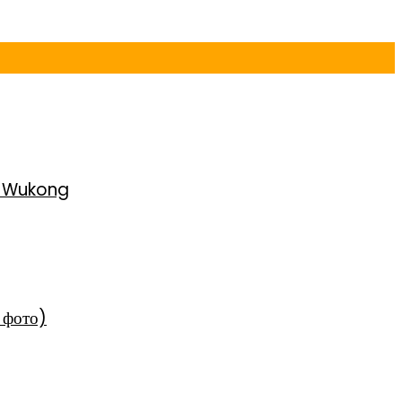
h Wukong
 фото)