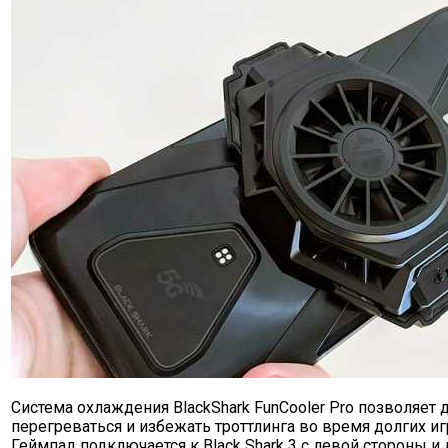
Система охлаждения BlackShark FunCooler Pro позволяет 
перегреваться и избежать троттлинга во время долгих иг
Геймпад подключается к Black Shark 3 с левой стороны и