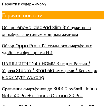
Перейти к содержимому
Горячие новости
Обзор Lenovo IdeaPad Slim 3: бюджетного
хромбука с не самым мощным железом
Обзор Oppo Reno 12: стильного смартфона с
удобными функциями ИИ
НАШЫ ИГРЫ 24 / HOMM 3 не для России /
Угроза Steam / Starfield иммерсив / Бенчмарк
Black Myth Wukong
Сравнение смартфонов до 30000 рублей | Infinix
Note 40 Pro+ и Tecno Camon 30 Pro