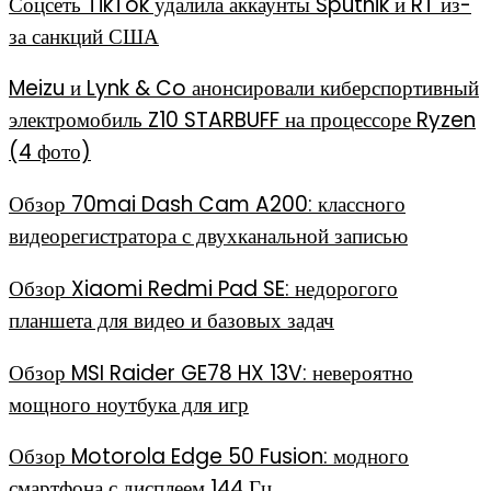
Соцсеть TikTok удалила аккаунты Sputnik и RT из-
за санкций США
Meizu и Lynk & Co анонсировали киберспортивный
электромобиль Z10 STARBUFF на процессоре Ryzen
(4 фото)
Обзор 70mai Dash Cam A200: классного
видеорегистратора с двухканальной записью
Обзор Xiaomi Redmi Pad SE: недорогого
планшета для видео и базовых задач
Обзор MSI Raider GE78 HX 13V: невероятно
мощного ноутбука для игр
Обзор Motorola Edge 50 Fusion: модного
смартфона с дисплеем 144 Гц