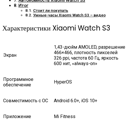
Автономность Xiaomi Watch S3
Итог
Стоит ли покупать
Умные-часы Xiaomi Watch S3 – видео
Характеристики Xiaomi Watch S3
1,43-дюйм AMOLED, разрешение
466×466, плотность пикселей
Экран
326 ppi, частота 60 Гц, яркость
600 нит, «always-on»
Программное
HyperOS
обеспечение
Совместимость с ОС
Android 6.0+, iOS 10+
Приложение
Mi Fitness