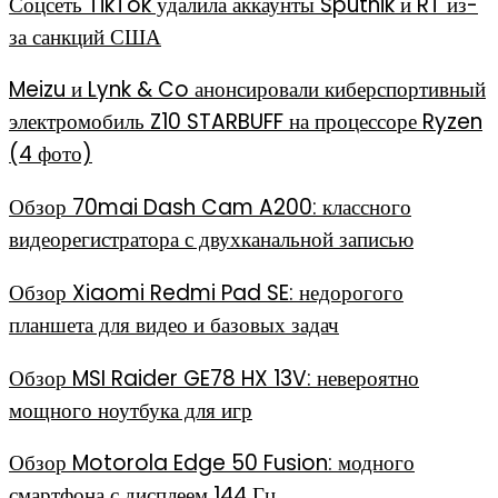
Соцсеть TikTok удалила аккаунты Sputnik и RT из-
за санкций США
Meizu и Lynk & Co анонсировали киберспортивный
электромобиль Z10 STARBUFF на процессоре Ryzen
(4 фото)
Обзор 70mai Dash Cam A200: классного
видеорегистратора с двухканальной записью
Обзор Xiaomi Redmi Pad SE: недорогого
планшета для видео и базовых задач
Обзор MSI Raider GE78 HX 13V: невероятно
мощного ноутбука для игр
Обзор Motorola Edge 50 Fusion: модного
смартфона с дисплеем 144 Гц