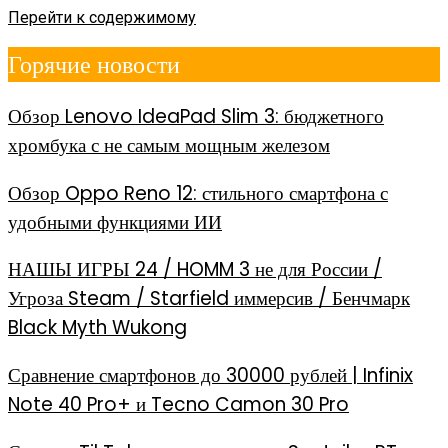
Перейти к содержимому
Горячие новости
Обзор Lenovo IdeaPad Slim 3: бюджетного
хромбука с не самым мощным железом
Обзор Oppo Reno 12: стильного смартфона с
удобными функциями ИИ
НАШЫ ИГРЫ 24 / HOMM 3 не для России /
Угроза Steam / Starfield иммерсив / Бенчмарк
Black Myth Wukong
Сравнение смартфонов до 30000 рублей | Infinix
Note 40 Pro+ и Tecno Camon 30 Pro