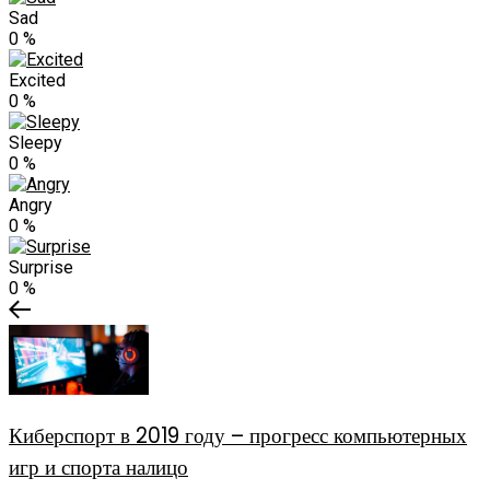
Sad
0
%
Excited
0
%
Sleepy
0
%
Angry
0
%
Surprise
0
%
Киберспорт в 2019 году – прогресс компьютерных
игр и спорта налицо