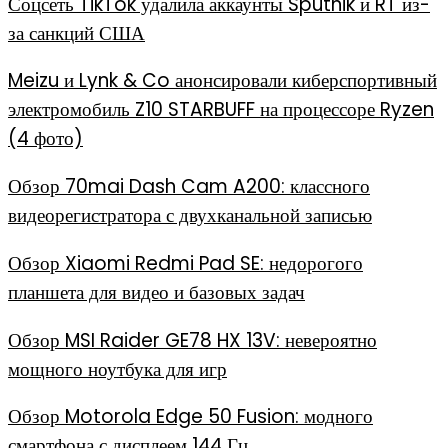
Соцсеть TikTok удалила аккаунты Sputnik и RT из-
за санкций США
Meizu и Lynk & Co анонсировали киберспортивный
электромобиль Z10 STARBUFF на процессоре Ryzen
(4 фото)
Обзор 70mai Dash Cam A200: классного
видеорегистратора с двухканальной записью
Обзор Xiaomi Redmi Pad SE: недорогого
планшета для видео и базовых задач
Обзор MSI Raider GE78 HX 13V: невероятно
мощного ноутбука для игр
Обзор Motorola Edge 50 Fusion: модного
смартфона с дисплеем 144 Гц