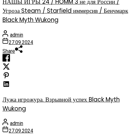
НАШЫ ИГРЫ 24 / HOMM 3 не для России /
Угроза Steam / Starfield иммерсив / Бенчмарк
Black Myth Wukong
admin
27.09.2024
Share
Лужа игрожура. Взрывной успех Black Myth
Wukong
admin
27.09.2024