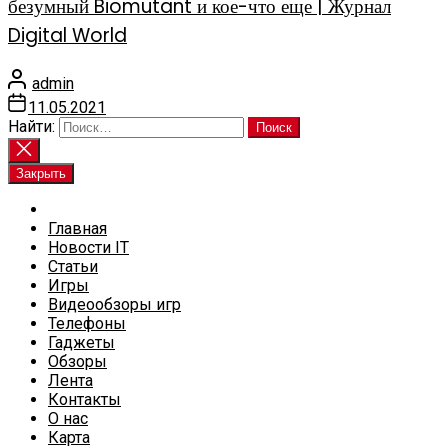
безумный Biomutant и кое-что еще | Журнал
Digital World
admin
11.05.2021
Найти:
Закрыть
Главная
Новости IT
Статьи
Игры
Видеообзоры игр
Телефоны
Гаджеты
Обзоры
Лента
Контакты
О нас
Карта