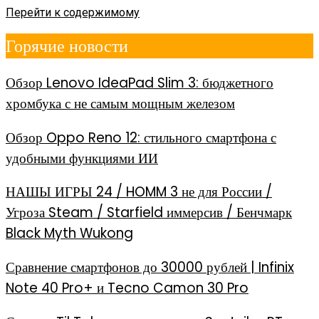
Перейти к содержимому
Горячие новости
Обзор Lenovo IdeaPad Slim 3: бюджетного
хромбука с не самым мощным железом
Обзор Oppo Reno 12: стильного смартфона с
удобными функциями ИИ
НАШЫ ИГРЫ 24 / HOMM 3 не для России /
Угроза Steam / Starfield иммерсив / Бенчмарк
Black Myth Wukong
Сравнение смартфонов до 30000 рублей | Infinix
Note 40 Pro+ и Tecno Camon 30 Pro