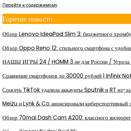
Перейти к содержимому
Горячие новости
Обзор Lenovo IdeaPad Slim 3: бюджетного хромбу
Обзор Oppo Reno 12: стильного смартфона с удоб
НАШЫ ИГРЫ 24 / HOMM 3 не для России / Угроза 
Сравнение смартфонов до 30000 рублей | Infinix
Соцсеть TikTok удалила аккаунты Sputnik и RT из-
Meizu и Lynk & Co анонсировали киберспортивный 
Обзор 70mai Dash Cam A200: классного видеореги