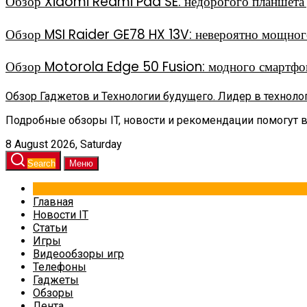
Обзор Xiaomi Redmi Pad SE: недорогого планшета д
Обзор MSI Raider GE78 HX 13V: невероятно мощного
Обзор Motorola Edge 50 Fusion: модного смартфон
Обзор Гаджетов и Технологии будущего. Лидер в техноло
Подробные обзоры IT, новости и рекомендации помогут 
8 August 2026, Saturday
Search
Меню
Главная
Новости IT
Статьи
Игры
Видеообзоры игр
Телефоны
Гаджеты
Обзоры
Лента