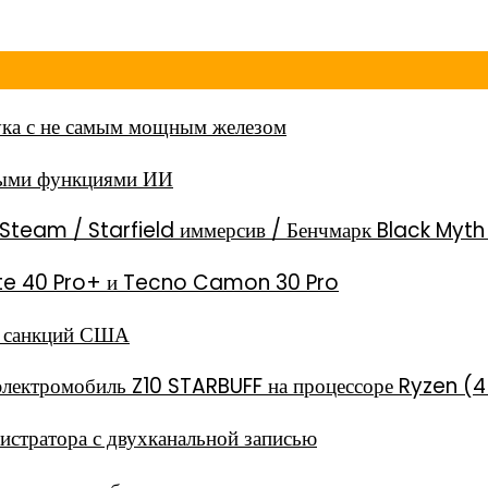
ка с не самым мощным железом
ными функциями ИИ
Steam / Starfield иммерсив / Бенчмарк Black Myt
 Note 40 Pro+ и Tecno Camon 30 Pro
за санкций США
электромобиль Z10 STARBUFF на процессоре Ryzen (4
стратора с двухканальной записью