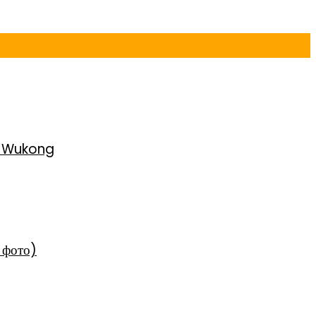
h Wukong
 фото)