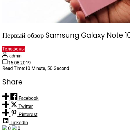
Первый обзор Samsung Galaxy Note 10
Телефоны
admin
15.08.2019
Read Time:
10 Minute, 50 Second
Share
Facebook
Twitter
Pinterest
LinkedIn
0
0