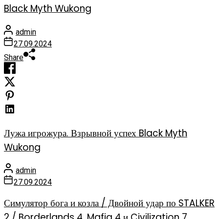
Black Myth Wukong
admin
27.09.2024
Share
Лужа игрожура. Взрывной успех Black Myth
Wukong
admin
27.09.2024
Симулятор бога и козла / Двойной удар по STALKER
2 / Borderlands 4, Mafia 4 и Civilization 7