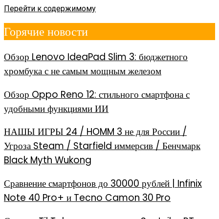
Перейти к содержимому
Горячие новости
Обзор Lenovo IdeaPad Slim 3: бюджетного
хромбука с не самым мощным железом
Обзор Oppo Reno 12: стильного смартфона с
удобными функциями ИИ
НАШЫ ИГРЫ 24 / HOMM 3 не для России /
Угроза Steam / Starfield иммерсив / Бенчмарк
Black Myth Wukong
Сравнение смартфонов до 30000 рублей | Infinix
Note 40 Pro+ и Tecno Camon 30 Pro