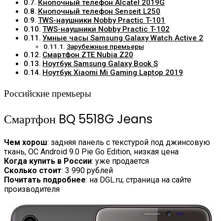
Кнопочный телефон Alcatel 2019G
Кнопочный телефон Senseit L250
TWS-наушники Nobby Practic T-101
TWS-наушники Nobby Practic T-102
Умные часы Samsung Galaxy Watch Active 2
Зарубежные премьеры
Смартфон ZTE Nubia Z20
Ноутбук Samsung Galaxy Book S
Ноутбук Xiaomi Mi Gaming Laptop 2019
Российские премьеры
Смартфон BQ 5518G Jeans
Чем хорош
: задняя панель с текстурой под джинсовую
ткань, ОС Android 9.0 Pie Go Edition, низкая цена
Когда купить в России
: уже продается
Сколько стоит
: 3 990 рублей
Почитать подробнее
: на DGL.ru; страница на сайте
производителя