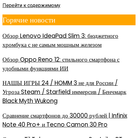
Перейти к содержимому
Горячие новости
Обзор Lenovo IdeaPad Slim 3: бюджетного
хромбука с не самым мощным железом
Обзор Oppo Reno 12: стильного смартфона с
удобными функциями ИИ
НАШЫ ИГРЫ 24 / HOMM 3 не для России /
Угроза Steam / Starfield иммерсив / Бенчмарк
Black Myth Wukong
Сравнение смартфонов до 30000 рублей | Infinix
Note 40 Pro+ и Tecno Camon 30 Pro