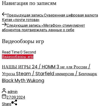
Навигация по записям
Предыдущая запись:
Суверенная цифровая валюта
Китая «почти готова»
Следующая запись:
«МегаФон» стимулирует
абонентов подтверждать данные о себе
Видеообзоры игр
Read Time:
0 Second
Видеообзоры игр
НАШЫ ИГРЫ 24 / HOMM 3 не для России /
Угроза Steam / Starfield иммерсив / Бенчмарк
Black Myth Wukong
admin
27.09.2024
Share