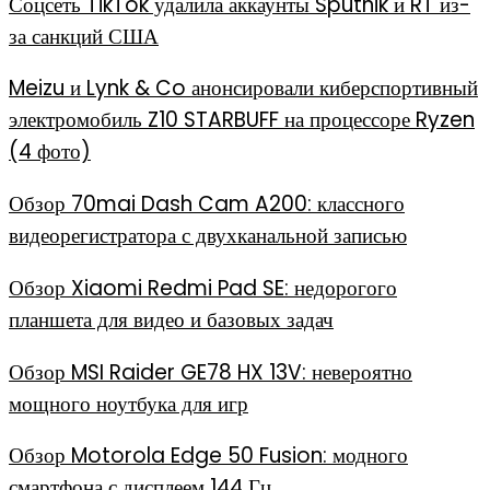
Соцсеть TikTok удалила аккаунты Sputnik и RT из-
за санкций США
Meizu и Lynk & Co анонсировали киберспортивный
электромобиль Z10 STARBUFF на процессоре Ryzen
(4 фото)
Обзор 70mai Dash Cam A200: классного
видеорегистратора с двухканальной записью
Обзор Xiaomi Redmi Pad SE: недорогого
планшета для видео и базовых задач
Обзор MSI Raider GE78 HX 13V: невероятно
мощного ноутбука для игр
Обзор Motorola Edge 50 Fusion: модного
смартфона с дисплеем 144 Гц