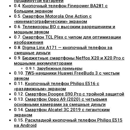
продвинутой батареей
Кнопочный телефон Finepower BA281 с
большим экраном
Смартфон Motorola One Action с
«кинематографическим» экраном
Телевизоры BQ с высоким разрешением и
мощным звуком
Смартфон TCL Plex с чипом для оптимизации
изображения
Digma Linx A171 — кнопочный телефон за
смешные деньги
Бюджетные смартфоны Neffos X20 и X20 Pro с
мощными аккумуляторами
Зарубежные премьеры
TWS-наушники Huawei FreeBuds 3 с чистым
звуком
Кнопочный телефон Philips E516 с
«раздвижным» экраном
Смартфон Doogee S90 Pro с тройной защитой
Смартфон Oppo A9 (2020) с четырьмя
основными камерами за смешные деньги
Смартфон Alcatel 3С 2019 с гигантским
экраном
Раскладной кнопочный телефон Philips E515
на Android