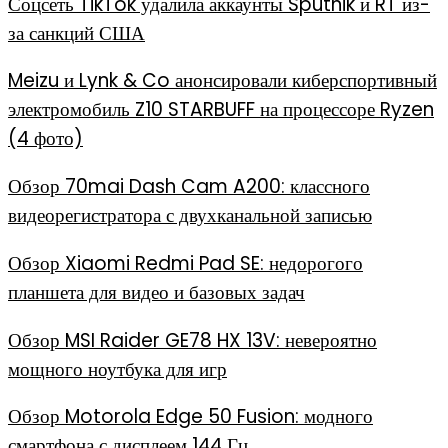
Соцсеть TikTok удалила аккаунты Sputnik и RT из-
за санкций США
Meizu и Lynk & Co анонсировали киберспортивный
электромобиль Z10 STARBUFF на процессоре Ryzen
(4 фото)
Обзор 70mai Dash Cam A200: классного
видеорегистратора с двухканальной записью
Обзор Xiaomi Redmi Pad SE: недорогого
планшета для видео и базовых задач
Обзор MSI Raider GE78 HX 13V: невероятно
мощного ноутбука для игр
Обзор Motorola Edge 50 Fusion: модного
смартфона с дисплеем 144 Гц