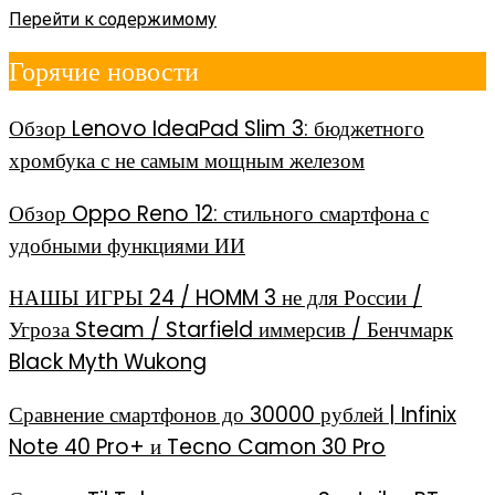
Перейти к содержимому
Горячие новости
Обзор Lenovo IdeaPad Slim 3: бюджетного
хромбука с не самым мощным железом
Обзор Oppo Reno 12: стильного смартфона с
удобными функциями ИИ
НАШЫ ИГРЫ 24 / HOMM 3 не для России /
Угроза Steam / Starfield иммерсив / Бенчмарк
Black Myth Wukong
Сравнение смартфонов до 30000 рублей | Infinix
Note 40 Pro+ и Tecno Camon 30 Pro